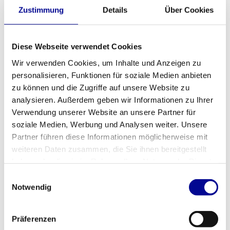
Zustimmung
Details
Über Cookies
Life Fitness Inspire 95X
Life Fitness Engage 95X
3.274,83
3.508,83
Inkl. MwSt.
Inkl. MwSt.
Diese Webseite verwendet Cookies
Wir verwenden Cookies, um Inhalte und Anzeigen zu
personalisieren, Funktionen für soziale Medien anbieten
zu können und die Zugriffe auf unsere Website zu
analysieren. Außerdem geben wir Informationen zu Ihrer
Verwendung unserer Website an unsere Partner für
soziale Medien, Werbung und Analysen weiter. Unsere
Partner führen diese Informationen möglicherweise mit
weiteren Daten zusammen, die Sie ihnen bereitgestellt
haben oder die sie im Rahmen Ihrer Nutzung der Dienste
gesammelt haben.
Einwilligungsauswahl
Notwendig
Life Fitness Discover SE 95X
Matrix Suspension Elliptical
E5x
3.499,00
2.982,33
Inkl. MwSt.
Inkl. MwSt.
Präferenzen