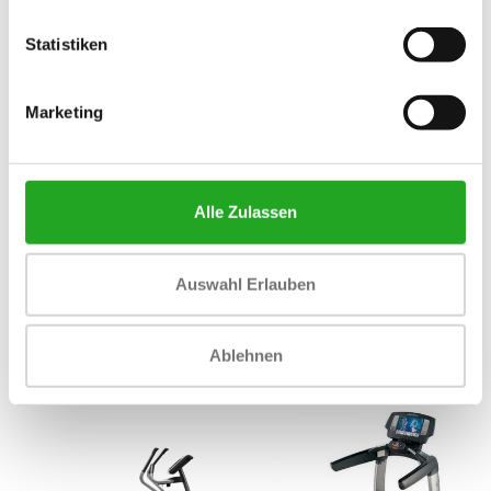
Statistiken
Marketing
Alle Zulassen
Matrix Suspension Elliptical
TechnoGym Synchro Excite+
Auswahl Erlauben
E7xe
700i
3.274,83
3.742,83
Inkl. MwSt.
Inkl. MwSt.
Ablehnen