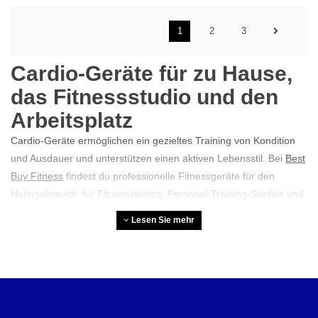
1
2
3
Cardio-Geräte für zu Hause,
das Fitnessstudio und den
Arbeitsplatz
Cardio-Geräte ermöglichen ein gezieltes Training von Kondition
und Ausdauer und unterstützen einen aktiven Lebensstil. Bei
Best
Buy Fitness
findest du professionelle Fitnessgeräte für den
Heimgebrauch, für Fitnessstudios, Personal-Training-Studios und
Unternehmen, die einen Fitnessraum einrichten möchten. Unser
Lesen Sie mehr
Sortiment umfasst neue und generalüberholte Cardio-Geräte
renommierter Marken. Mit persönlicher Beratung, zuverlässiger
Lieferung und umfassender Garantie unterstützen wir dich dabei,
passende Geräte für eine langfristige Nutzung zu finden.
Was ist Cardio-Training?