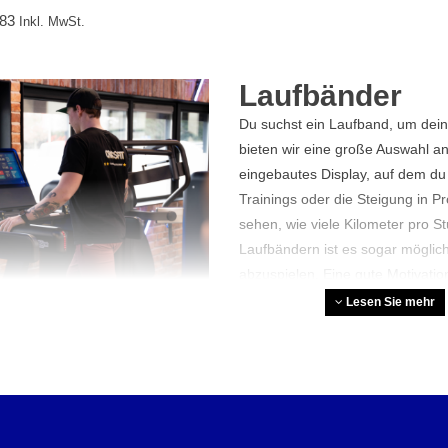
,83
Inkl. MwSt.
Laufbänder
Du suchst ein Laufband, um dein
bieten wir eine große Auswahl a
eingebautes Display, auf dem du
Trainings oder die Steigung in P
sehen, wie viele Kilometer pro St
Laufbändern ist es sogar möglich
abzuspielen. Eine gute Motivation
Lesen Sie mehr
Ist ein Laufban
Ein Laufband ist gut für dich, wei
trainieren und Kalorien zu verb
walken oder joggen, was für ein 
die Geschwindigkeit und die Steig
Ausdauer und deinen Muskeln zu