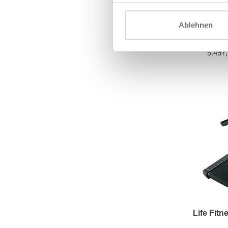
Ablehnen
Techno
Exc
5.497
Life Fit