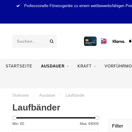
Professionelle Fitnessgeräte zu einem wettbewerbsfähigen Pre
STARTSEITE
AUSDAUER
KRAFT
VORFÜHRMO
Startseite
/
Ausdauer
/
Laufbänder
Laufbänder
Min: €
0
Max: €
8000
Filter