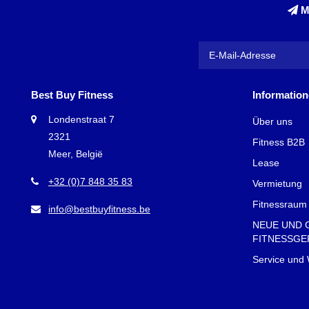
M
Best Buy Fitness
Informatio
Londenstraat 7
Über uns
2321
Fitness B2B
Meer, België
Lease
+32 (0)7 848 35 83
Vermietung
Fitnessraum 
info@bestbuyfitness.be
NEUE UND 
FITNESSGE
Service und