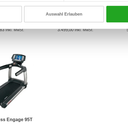
Auswahl Erlauben
Gym Run Now
Matrix Matrix Laufband T7Xi
Life 
ite+ Unity
Fitn
,83
3.499,00
Inkl. MwSt.
Inkl. MwSt.
ness Engage 95T