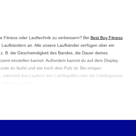
e Fitness oder Lauftechnik zu verbessern? Bei
Best Buy Fitness
n Laufbändern an. Alle unsere Laufbänder verfügen über ein
 z. B. die Geschwindigkeit des Bandes, die Dauer deines
rozent einstellen kannst. Außerdem kannst du auf dem Display
unde du läufst und wie hoch dein Puls ist. Bei einigen
, während des Laufens den Lieblingsfilm oder die Lieblingsserie
, öfter zu laufen!
d gut für dich?
l es eine effektive Möglichkeit ist, dein Herz-Kreislauf-System zu
rennen. Mit einem Laufband kannst du unabhängig vom Wetter
regelmäßiges Training sehr praktisch ist. Außerdem kannst du
ung einstellen, um die Intensität zu variieren und an deiner
 arbeiten. Regelmäßiges Laufband-Training kann helfen,