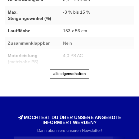
Max.
-3 % bis 15 %
Steigungswinkel (%)
Lauffläche
153 x 56 cm
Zusammenklappbar
Nein
Motorleistung
4,0 PS AC
(metrische PS)
alle eigenschaften
MÖCHTEST DU ÜBER UNSERE ANGEBOTE
INFORMIERT WERDEN?
Dann abonniere unseren Newsletter!