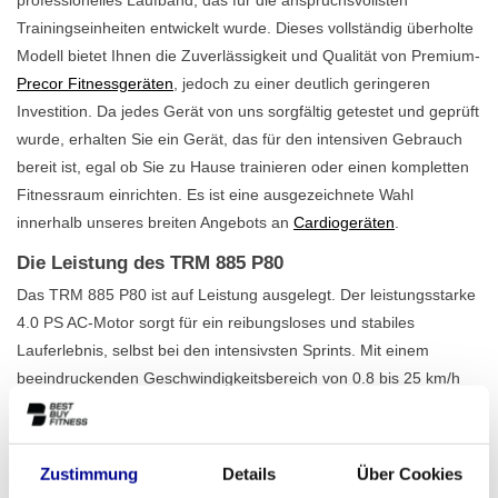
Trainingseinheiten entwickelt wurde. Dieses vollständig überholte
Modell bietet Ihnen die Zuverlässigkeit und Qualität von Premium-
Precor Fitnessgeräten
, jedoch zu einer deutlich geringeren
Investition. Da jedes Gerät von uns sorgfältig getestet und geprüft
wurde, erhalten Sie ein Gerät, das für den intensiven Gebrauch
bereit ist, egal ob Sie zu Hause trainieren oder einen kompletten
Fitnessraum einrichten. Es ist eine ausgezeichnete Wahl
innerhalb unseres breiten Angebots an
Cardiogeräten
.
Die Leistung des TRM 885 P80
Das TRM 885 P80 ist auf Leistung ausgelegt. Der leistungsstarke
4.0 PS AC-Motor sorgt für ein reibungsloses und stabiles
Lauferlebnis, selbst bei den intensivsten Sprints. Mit einem
beeindruckenden Geschwindigkeitsbereich von 0.8 bis 25 km/h
und einem einzigartigen Neigungswinkel, der von -3% (Gefälle)
bis 15% (Steigung) reicht, fordern Sie sich bei jedem Training aufs
Neue heraus. Die extra große Lauffläche von 153 x 56 cm bietet
Zustimmung
Details
Über Cookies
viel Komfort und Sicherheit, während Sie über den klaren P80