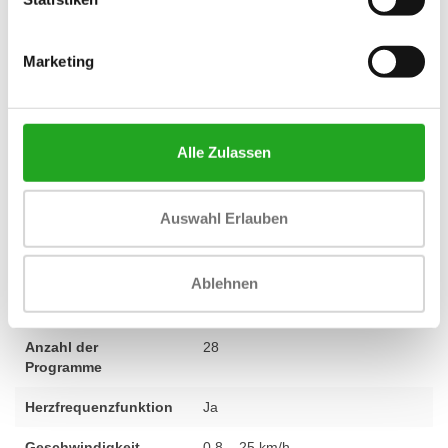
ganz stehen. Dieses TRM 885 P80 ist ein perfektes Beispiel dafür.
Das Gerät wurde von unserem Expertenteam vollständig überholt
Marketing
und ausgiebig auf Qualität und Zuverlässigkeit getestet, damit Sie
sofort mit dem Training beginnen können. Darüber hinaus
erhalten Sie standardmäßig
1 Jahr Garantie
auf Ihren Kauf.
Haben Sie Fragen zu diesem Modell oder wünschen Sie eine
Alle Zulassen
Beratung zur besten Einrichtung für Ihren Raum? Unser Team
steht Ihnen gerne zur Verfügung, also
kontaktieren Sie uns
für
Auswahl Erlauben
eine persönliche Beratung.
Ablehnen
Fitness
verwendet – komplett überarbeitet
Anzahl der
28
Programme
Herzfrequenzfunktion
Ja
Geschwindigkeit
0,8 – 25 km/h