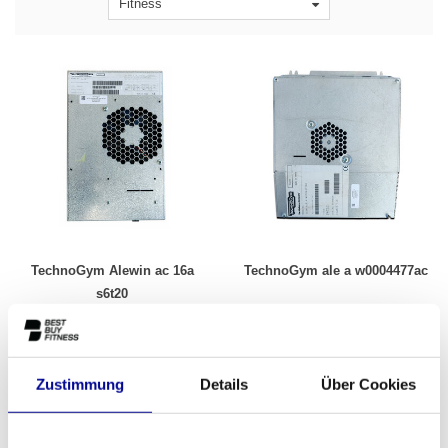
Fitness
TechnoGym Alewin ac 16a
TechnoGym ale a w0004477ac
s6t20
859,95
976,95
Inkl. MwSt.
Inkl. MwSt.
Motorcontroller Ersatzteile
Zustimmung
Details
Über Cookies
Der Motorcontroller ist quasi das elektronische Gehirn hinter dem
Antrieb von professionellen Fitnessgeräten. Dieser wichtige Teil