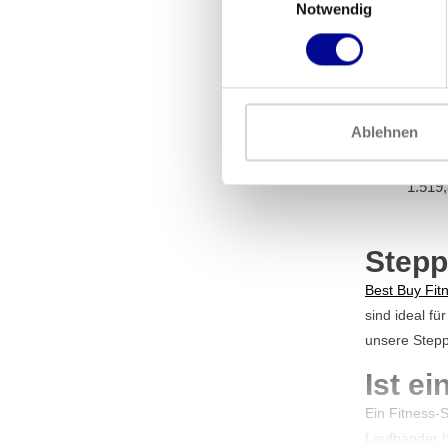
Notwendig
Ablehnen
Life Fit
Cla
1.519
Stepp
Best Buy Fit
sind ideal fü
unsere Stepp
Ist ei
Ein Fitness-
Laufbänder
h