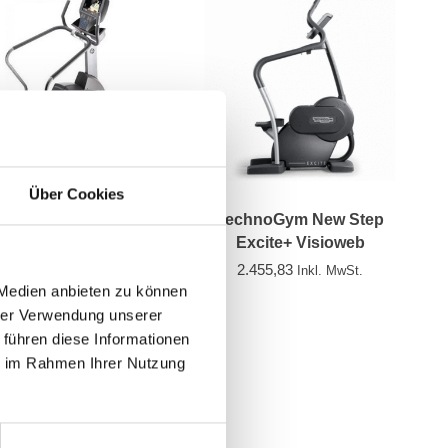
Über Cookies
e Fitness Silver Line
TechnoGym New Step
Classic 95Se
Excite+ Visioweb
1.519,83
2.455,83
Inkl. MwSt.
Inkl. MwSt.
 Medien anbieten zu können
hrer Verwendung unserer
 führen diese Informationen
ie im Rahmen Ihrer Nutzung