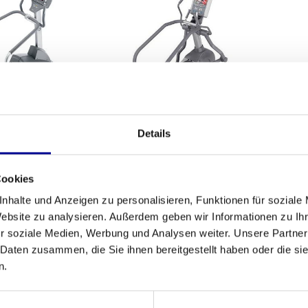
Details
ness Silver Line
Life Fitness Silver Line
Lif
assic 93S
Classic 95Le
Cookies
,83
3.040,83
Inkl. MwSt.
Inkl. MwSt.
nhalte und Anzeigen zu personalisieren, Funktionen für soziale
Website zu analysieren. Außerdem geben wir Informationen zu I
r soziale Medien, Werbung und Analysen weiter. Unsere Partner
 Daten zusammen, die Sie ihnen bereitgestellt haben oder die s
n.