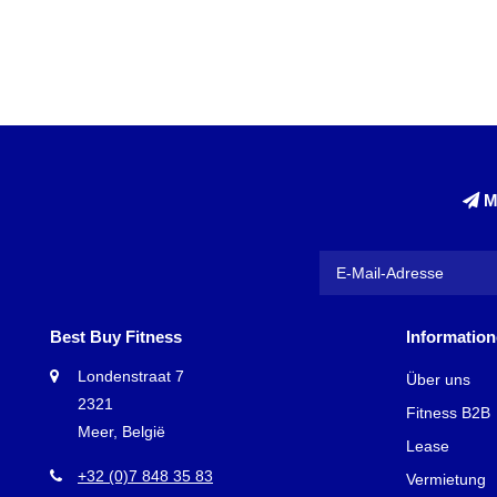
kräftigen ve
es belastet 
effektive un
Was w
Mit einem Fi
Quadrizeps u
M
damit die Sch
Oberkörper w
Stabilität be
Kräftigung d
Wähle
Best Buy Fitness
Informatio
Wir bieten e
Londenstraat 7
Über uns
Funktionen un
2321
Fitness B2B
bedienenden 
Meer, België
Lease
Stepp
+32 (0)7 848 35 83
Vermietung