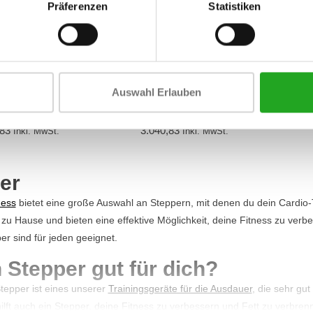
Präferenzen
Statistiken
Auswahl Erlauben
ness Silver Line
TechnoGym New Step
ssic 95Si
Excite+ Unity
,83
3.040,83
Inkl. MwSt.
Inkl. MwSt.
er
ness
bietet eine große Auswahl an Steppern, mit denen du dein Cardio-T
r zu Hause und bieten eine effektive Möglichkeit, deine Fitness zu verb
er sind für jeden geeignet.
n Stepper gut für dich?
Stepper ist eines unserer
Trainingsgeräte für die Ausdauer
, die sehr gu
ilft auch ein Stepper, deine Fitness zu verbessern und Fett zu verbr