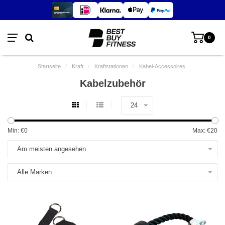
0
Startseite
/
Kraft
/
Kraftstationen
/
Kabel-Accessoires
Kabelzubehör
24
Min: €
0
Max: €
20
Am meisten angesehen
Alle Marken