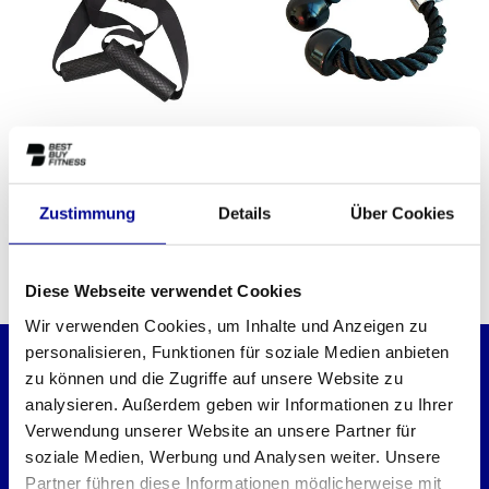
Athletic Performance Strap
Athletic Performance
Handle Set
Trizepsseil
Zustimmung
Details
Über Cookies
12,49
18,50
Inkl. MwSt.
Inkl. MwSt.
Diese Webseite verwendet Cookies
Wir verwenden Cookies, um Inhalte und Anzeigen zu
personalisieren, Funktionen für soziale Medien anbieten
zu können und die Zugriffe auf unsere Website zu
MÖCHTEST DU ÜBER UNSERE ANGEBOTE
analysieren. Außerdem geben wir Informationen zu Ihrer
INFORMIERT WERDEN?
Verwendung unserer Website an unsere Partner für
Dann abonniere unseren Newsletter!
soziale Medien, Werbung und Analysen weiter. Unsere
Partner führen diese Informationen möglicherweise mit