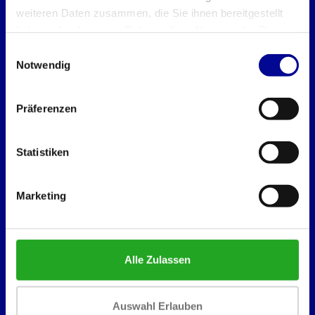
weiteren Daten zusammen, die Sie ihnen bereitgestellt
haben oder die sie im Rahmen Ihrer Nutzung der Dienste
Best Buy Fitness
gesammelt haben.
Einwilligungsauswahl
Londenstraat 7
Notwendig
2321
Meer, België
Präferenzen
+32 (0)7 848 35 83
Statistiken
info@bestbuyfitness.be
Informationen
Marketing
Über uns
Fitness B2B
Lease
Alle Zulassen
Vermietung
Fitnessraum einrichten
Auswahl Erlauben
NEUE UND GEBRAUCHTE FITNESSGERÄTE