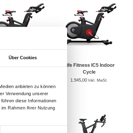
Über Cookies
Fitness IC5 mit MyRide
Life Fitness IC5 Indoor
VX Personal
Cycle
3.340,00
1.945,00
Inkl. MwSt.
Inkl. MwSt.
 Medien anbieten zu können
hrer Verwendung unserer
 führen diese Informationen
ie im Rahmen Ihrer Nutzung