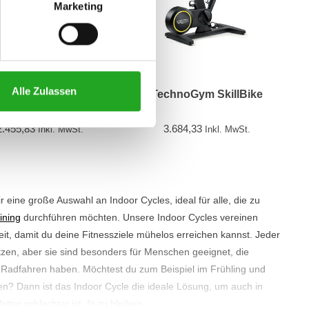
Marketing
Alle Zulassen
TechnoGym Bike
TechnoGym SkillBike
2.455,83
3.684,33
Inkl. MwSt.
Inkl. MwSt.
ir eine große Auswahl an Indoor Cycles, ideal für alle, die zu
ining
durchführen möchten. Unsere Indoor Cycles vereinen
eit, damit du deine Fitnessziele mühelos erreichen kannst. Jeder
zen, aber sie sind besonders für Menschen geeignet, die
 Radfahren haben. Möchtest du zum Beispiel im Frühling und
? Dann ist das Indoor Cycle die ideale Lösung, um auch in
er schlechter ist, fit zu bleiben.