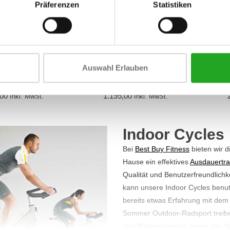
Präferenzen
Statistiken
Auswahl Erlauben
ness IC4 Indoor
Life Fitness IC2 Indoor
Cycle
Cycle
,00
1.195,00
Inkl. MwSt.
Inkl. MwSt.
Indoor Cycles
Bei
Best Buy Fitness
bieten wir d
Hause ein effektives
Ausdauertra
Qualität und Benutzerfreundlichk
kann unsere Indoor Cycles benut
bereits etwas Erfahrung mit dem
Sommer Outdoor-Radsport treiben
den Wintermonaten, wenn das Wett