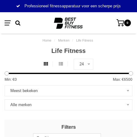
Professioneel fitnessapparatuur voor een scherpe prijs
0
Home
/
Merken
/
Life Fitness
Life Fitness
24
Min: €
0
Max: €
6500
Meest bekeken
Alle merken
Filters