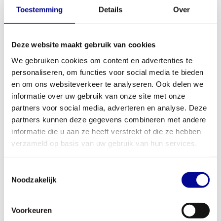
Toestemming
Details
Over
Life Fitness Inspire 95R
Life Fitness IC5 with MyRide
VX Personal
2.163,33
3.340,00
Incl. btw
Incl. btw
Deze website maakt gebruik van cookies
We gebruiken cookies om content en advertenties te
personaliseren, om functies voor social media te bieden
en om ons websiteverkeer te analyseren. Ook delen we
informatie over uw gebruik van onze site met onze
partners voor social media, adverteren en analyse. Deze
partners kunnen deze gegevens combineren met andere
informatie die u aan ze heeft verstrekt of die ze hebben
verzameld op basis van uw gebruik van hun services.
Toestemmingsselectie
Noodzakelijk
Life Fitness Powermill Climber
Life Fitness MJ5
Discover SE 95
4.999,00
6.433,83
Incl. btw
Incl. btw
Voorkeuren