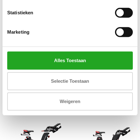
Statistieken
Marketing
Alles Toestaan
Life Fitness Upright Bike Life
Life Fitness multi adjustable
Selectie Toestaan
Fitness Discover SE3 HD
bench
2.799,00
934,83
Incl. btw
Incl. btw
Weigeren