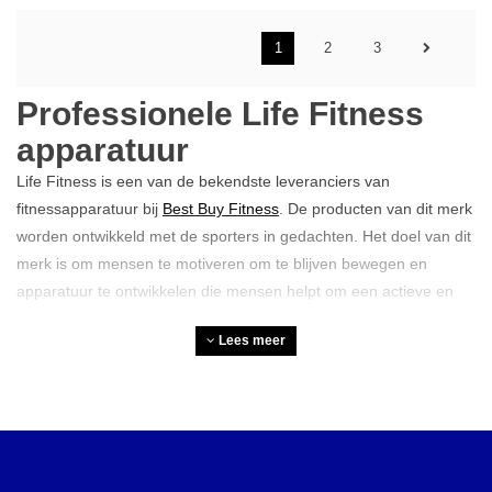
1
2
3
Professionele Life Fitness
apparatuur
Life Fitness is een van de bekendste leveranciers van
fitnessapparatuur bij
Best Buy Fitness
. De producten van dit merk
worden ontwikkeld met de sporters in gedachten. Het doel van dit
merk is om mensen te motiveren om te blijven bewegen en
apparatuur te ontwikkelen die mensen helpt om een actieve en
gezonde levensstijl vol te houden. In ons assortiment vind je
Lees meer
diverse fitnessapparaten van Life Fitness voor zowel kracht als
cardiotraining.
Waarom kiezen voor Life
Fitness apparatuur?
Er zijn verschillende redenen waarom je voor Life Fitness zou