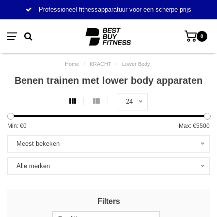
Professioneel fitnessapparatuur voor een scherpe prijs
0
Home
/
KRACHT
/
Lower Body
Benen trainen met lower body apparaten
24
Min: €
0
Max: €
5500
Meest bekeken
Alle merken
Filters