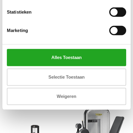
Statistieken
Marketing
Alles Toestaan
Athletic Performance Leg
Athletic Performance Seated
Selectie Toestaan
Press AP8
leg extension / Prone leg curl
AP8
4.444,83
3.508,83
Incl. btw
Incl. btw
Weigeren