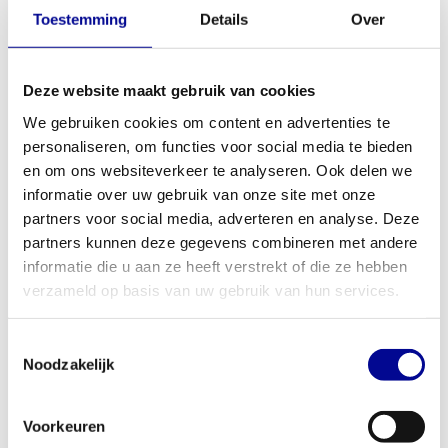
Toestemming
Details
Over
Matrix Aura series G3 hip
TechnoGym selection leg curl
abductor
2.099,00
2.397,33
Incl. btw
Incl. btw
Deze website maakt gebruik van cookies
We gebruiken cookies om content en advertenties te
personaliseren, om functies voor social media te bieden
en om ons websiteverkeer te analyseren. Ook delen we
informatie over uw gebruik van onze site met onze
partners voor social media, adverteren en analyse. Deze
partners kunnen deze gegevens combineren met andere
informatie die u aan ze heeft verstrekt of die ze hebben
verzameld op basis van uw gebruik van hun services.
Toestemmingsselectie
Noodzakelijk
TechnoGym Element+
TechnoGym Element+ leg
adductor
press
2.163,33
3.976,83
Incl. btw
Incl. btw
Voorkeuren