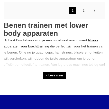
1
2
Benen trainen met lower
body apparaten
Bij Best Buy Fitness vind je een uitgebreid assortiment
fitness
apparaten voor krachttraining
die perfect zijn voor het trainen van
je benen. Of je nu je quadriceps, hamstrings, bilspieren of kuiten
wilt versterken, wij hebben de juiste apparatuur om je benen
efficiënt en effectief te trainen. Van leg press machines tot leg curl
en leg extension apparaten, onze keuze biedt alles wat je nodig
Lees meer
hebt om kracht en spiermassa in je onderlichaam op te bouwen.
Onze hoogwaardige apparaten zijn ontworpen om comfort en
resultaat te combineren, zodat je het meeste uit je beentraining
haalt.
Wat is de beste training voor