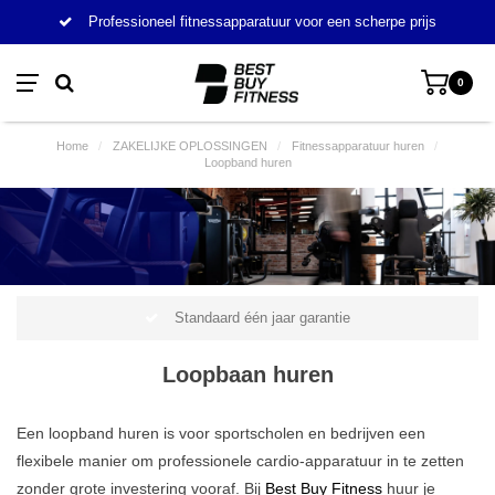
Professioneel fitnessapparatuur voor een scherpe prijs
0
Home
/
ZAKELIJKE OPLOSSINGEN
/
Fitnessapparatuur huren
/
Loopband huren
Standaard één jaar garantie
Loopbaan huren
Een loopband huren is voor sportscholen en bedrijven een
flexibele manier om professionele cardio-apparatuur in te zetten
zonder grote investering vooraf. Bij
Best Buy Fitness
huur je