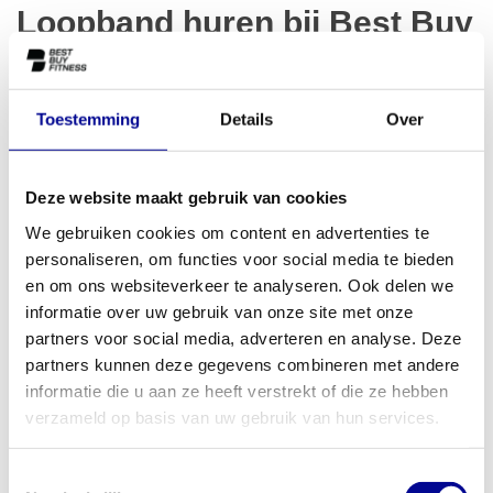
Loopband huren bij Best Buy
Fitness
Een loopbaan huren doe je eenvoudig bij Best Buy Fitness. Vul
het contactformulier in met een omschrijving van je situatie en wij
Toestemming
Details
Over
nemen contact met je op om de mogelijkheden te bespreken. Je
kunt ons ook telefonisch of per e-mail bereiken. Naast
Deze website maakt gebruik van cookies
loopbanden kun je bij ons ook een
crosstrainer huren
of andere
professionele cardio-apparatuur voor jouw fitnessruimte.
We gebruiken cookies om content en advertenties te
personaliseren, om functies voor social media te bieden
Stuur een e-mail
en om ons websiteverkeer te analyseren. Ook delen we
informatie over uw gebruik van onze site met onze
Bel direct
partners voor social media, adverteren en analyse. Deze
partners kunnen deze gegevens combineren met andere
informatie die u aan ze heeft verstrekt of die ze hebben
verzameld op basis van uw gebruik van hun services.
Neem contact op
Toestemmingsselectie
Wil je weten wat de mogelijkheden zijn of heb je al