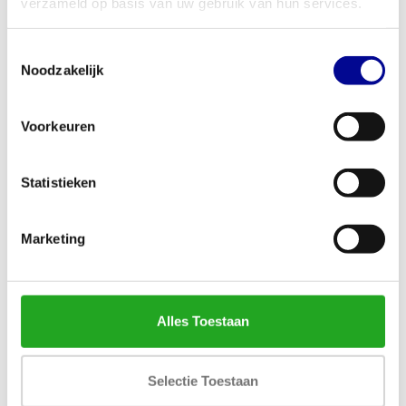
verzameld op basis van uw gebruik van hun services.
Toestemmingsselectie
Noodzakelijk
Neem contact op
Wil je weten wat de mogelijkheden zijn of heb je al
Voorkeuren
een concrete vraag over huren, leasen of kopen?
Laat je gegevens achter en we nemen binnen één
Statistieken
werkdag contact met je op.
Marketing
Naam *
Alles Toestaan
Bedrijf *
Selectie Toestaan