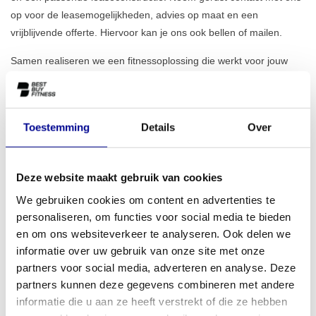
op voor de leasemogelijkheden, advies op maat en een
vrijblijvende offerte. Hiervoor kan je ons ook bellen of mailen.
Samen realiseren we een fitnessoplossing die werkt voor jouw
bedrijf!
CTE Products & Leasing BV
Toestemming
Details
Over
Van Eeghenstraat 84
1071 GK Amsterdam
Deze website maakt gebruik van cookies
+31 20 642 6707
We gebruiken cookies om content en advertenties te
personaliseren, om functies voor social media te bieden
www.cte.nl
en om ons websiteverkeer te analyseren. Ook delen we
info@productlease.nl
informatie over uw gebruik van onze site met onze
partners voor social media, adverteren en analyse. Deze
Stuur een e-mail
partners kunnen deze gegevens combineren met andere
informatie die u aan ze heeft verstrekt of die ze hebben
Bel direct