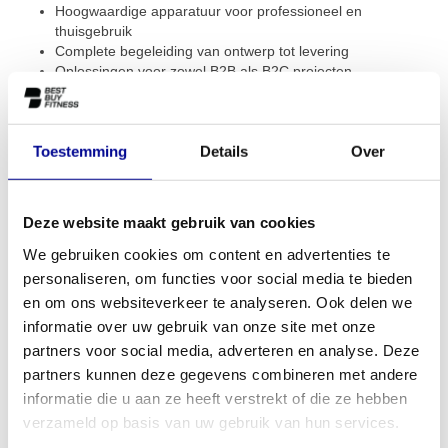
Hoogwaardige apparatuur voor professioneel en
thuisgebruik
Complete begeleiding van ontwerp tot levering
Oplossingen voor zowel B2B als B2C projecten
Benieuwd hoe wij sportscholen, bedrijven en andere
professionele trainingslocaties hebben ingericht? Bekijk dan onze
Toestemming
Details
Over
recente projecten
en laat je inspireren
Of je nu een volledige sportschool opent, een bedrijfsfitness
realiseert of jouw ideale home gym wilt bouwen: wij zorgen dat
Deze website maakt gebruik van cookies
alles klopt. Klaar om jouw gym professioneel in te richten? Neem
We gebruiken cookies om content en advertenties te
vandaag nog contact met ons op via het contactformulier. Je kunt
personaliseren, om functies voor social media te bieden
ons ook bellen of mailen.
en om ons websiteverkeer te analyseren. Ook delen we
informatie over uw gebruik van onze site met onze
Stuur een e-mail
partners voor social media, adverteren en analyse. Deze
partners kunnen deze gegevens combineren met andere
Bel direct
informatie die u aan ze heeft verstrekt of die ze hebben
verzameld op basis van uw gebruik van hun services.