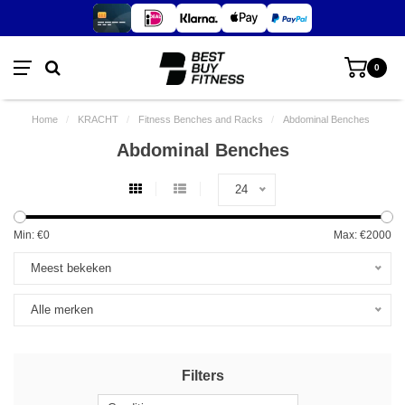
0
Home
/
KRACHT
/
Fitness Benches and Racks
/
Abdominal Benches
Abdominal Benches
24
Min: €
0
Max: €
2000
Meest bekeken
Alle merken
Filters