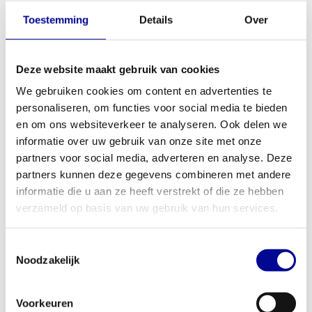
Toestemming
Details
Over
TechnoGym crunch bench
Life Fitness adjustable decline
abdominal bench
934,83
934,83
Incl. btw
Incl. btw
Deze website maakt gebruik van cookies
We gebruiken cookies om content en advertenties te
personaliseren, om functies voor social media te bieden
en om ons websiteverkeer te analyseren. Ook delen we
informatie over uw gebruik van onze site met onze
partners voor social media, adverteren en analyse. Deze
partners kunnen deze gegevens combineren met andere
informatie die u aan ze heeft verstrekt of die ze hebben
verzameld op basis van uw gebruik van hun services.
Toestemmingsselectie
Noodzakelijk
TechnoGym Technogym Pure
Matrix Adjustable decline
Strength Decline/Ab Crunch
bench
Bench PG03
934,83
924,30
Incl. btw
Incl. btw
Voorkeuren