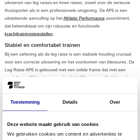
uitvoeren van leg raises en knee raises, zowel voor de serieuze
thuissporter als in een professionele omgeving. De AP6 is een
uitstekende aanvulling op het
Athletic Performance
assortiment,
dat bekendstaat om zijn robuuste en functionele
krachttrainingstoestellen
.
Stabiel en comfortabel trainen
Bij een oefening als de leg raise is een stabiele houding cruciaal
voor een correcte uitvoering en het voorkomen van blessures. De
Leg Raise AP6 is gebouwd met een solide frame dat met een
gewicht van 64 kg stevig op zijn plek blijft staan, zelfs tijdens de
meest intensieve sessies. De dikke, comfortabele kussens voor
de rug en onderarmen zorgen voor een
ergonomische
ondersteuning
, waardoor je de focus volledig op je buikspieren
Toestemming
Details
Over
kunt leggen zonder onnodige belasting van je rug of schouders.
Het apparaat is ontworpen voor duurzaamheid en intensief
Deze website maakt gebruik van cookies
gebruik, wat het een betrouwbare keuze maakt voor elke
trainingsruimte. Bekijk ook ons complete aanbod
trainingsbanken
We gebruiken cookies om content en advertenties te
voor buikspieren
voor meer opties.