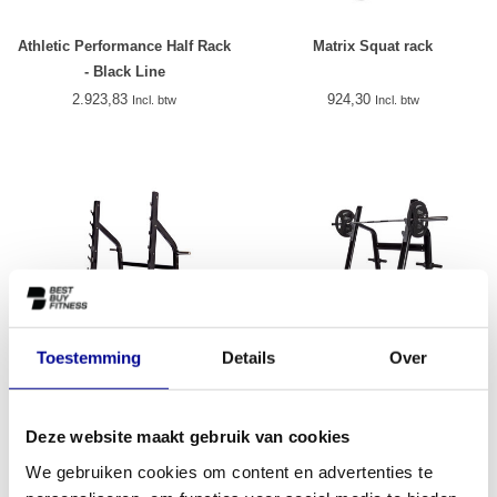
Athletic Performance Half Rack
Matrix Squat rack
- Black Line
2.923,83
924,30
Incl. btw
Incl. btw
Toestemming
Details
Over
Athletic Performance Squat
Athletic Performance Olympic
Deze website maakt gebruik van cookies
Rack - Black Line
Squat Rack Blue Line
1.499,00
1.169,83
We gebruiken cookies om content en advertenties te
Incl. btw
Incl. btw