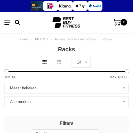
0
Home
/
KRACHT
/
Fitness Benches and Racks
/
Racks
Racks
24
Min: €
0
Max: €
3000
Meest bekeken
Alle merken
Filters