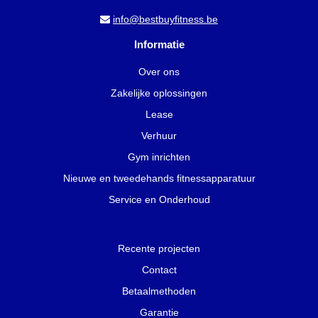
Deze combinatie van veiligheid en functionaliteit maakt een rack
info@bestbuyfitness.be
de ruggengraat van elke serieuze trainingsopstelling.
Informatie
Verschillende soorten fitness
Over ons
racks voor elke
Zakelijke oplossingen
trainingsruimte
Lease
Fitness racks zijn er in verschillende uitvoeringen, elk ontworpen
Verhuur
voor specifieke behoeften. Een squat rack is de meest compacte
Gym inrichten
optie, ideaal voor kleinere ruimtes. Deze racks focussen op de
basisoefeningen en nemen weinig vloeroppervlak in beslag.
Nieuwe en tweedehands fitnessapparatuur
Perfect te combineren met onze
fitness benches and racks
voor
Service en Onderhoud
een complete setup.
Power racks daarentegen bieden maximale functionaliteit. Deze
Recente projecten
volledige kooien hebben vier palen en bieden ruimte voor pull-up
Contact
bars, dip handles en kabel attachementen. Voor thuisgebruik zijn
Betaalmethoden
onze
benches and racks voor thuis
speciaal geselecteerd op
compactheid zonder in te leveren op stabiliteit.
Garantie