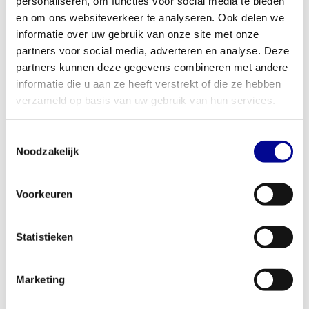
personaliseren, om functies voor social media te bieden
en om ons websiteverkeer te analyseren. Ook delen we
informatie over uw gebruik van onze site met onze
partners voor social media, adverteren en analyse. Deze
partners kunnen deze gegevens combineren met andere
informatie die u aan ze heeft verstrekt of die ze hebben
verzameld op basis van uw gebruik van hun services.
Toestemmingsselectie
Noodzakelijk
TechnoGym squat rack
Athletic Performance Olympic
Voorkeuren
Squat Rack Black line
934,83
1.519,83
Incl. btw
Incl. btw
Statistieken
Marketing