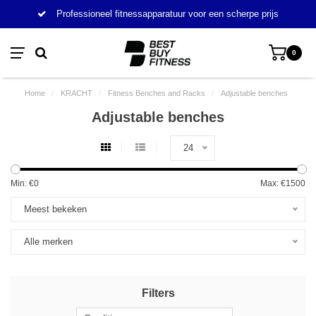
Professioneel fitnessapparatuur voor een scherpe prijs
0
Home
/
KRACHT
/
Fitness Benches and Racks
/
Adjustable benches
Adjustable benches
24
Min: €
0
Max: €
1500
Meest bekeken
Alle merken
Filters