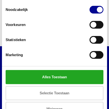
Toestemmingsselectie
Noodzakelijk
Athletic Performance
Matrix Multi adjustable bench
Adjustable Bench Blue Line
700,83
924,30
Incl. btw
Incl. btw
Voorkeuren
Statistieken
Marketing
WILT U OP DE HOOGTE BLIJVEN VAN ONZE
AANBIEDINGEN?
Abonneer dan op onze nieuwsbrief!
Alles Toestaan
Selectie Toestaan
Best Buy Fitness
Londenstraat 7
Weigeren