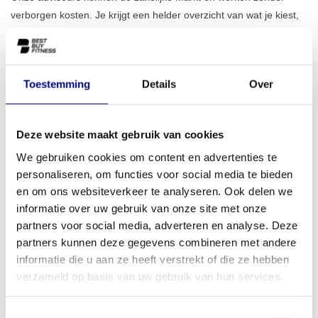
verborgen kosten. Je krijgt een helder overzicht van wat je kiest,
wat het kost en wanneer je het ontvangt.
Neem contact op voor
zakelijk advies op maat
Toestemming
Details
Over
Wil je weten wat Best Buy Fitness voor jouw bedrijf of sportschool
kan betekenen? Neem dan direct contact op. Je kunt ons bellen,
Deze website maakt gebruik van cookies
mailen of het contactformulier invullen voor een vrijblijvend
We gebruiken cookies om content en advertenties te
gesprek. We reageren binnen één werkdag.
personaliseren, om functies voor social media te bieden
en om ons websiteverkeer te analyseren. Ook delen we
Stuur een e-mail
informatie over uw gebruik van onze site met onze
Bel direct
partners voor social media, adverteren en analyse. Deze
partners kunnen deze gegevens combineren met andere
informatie die u aan ze heeft verstrekt of die ze hebben
verzameld op basis van uw gebruik van hun services.
Neem contact op
Toestemmingsselectie