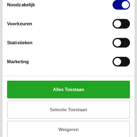
Wil je weten wat de mogelijkheden zijn of heb je al
Noodzakelijk
een concrete vraag over huren, leasen of kopen?
Laat je gegevens achter en we nemen binnen één
Voorkeuren
werkdag contact met je op.
Statistieken
Naam *
Marketing
Bedrijf *
Alles Toestaan
E-mail *
Selectie Toestaan
Weigeren
Telefoon *