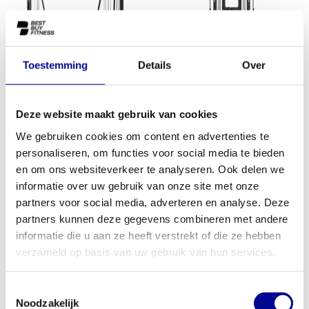
Toestemming
Details
Over
TechnoGym Cable Crossover
Athletic Performance Dual
Deze website maakt gebruik van cookies
Adjustable Pulley AP6
3.508,83
5.029,83
We gebruiken cookies om content en advertenties te
Incl. btw
Incl. btw
personaliseren, om functies voor social media te bieden
en om ons websiteverkeer te analyseren. Ook delen we
informatie over uw gebruik van onze site met onze
partners voor social media, adverteren en analyse. Deze
partners kunnen deze gegevens combineren met andere
informatie die u aan ze heeft verstrekt of die ze hebben
verzameld op basis van uw gebruik van hun services.
Toestemmingsselectie
Noodzakelijk