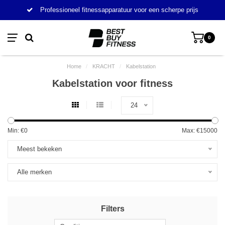
Professioneel fitnessapparatuur voor een scherpe prijs
0
Home
/
KRACHT
/
Kabelstation
Kabelstation voor fitness
24
Min: €
0
Max: €
15000
Meest bekeken
Alle merken
Filters