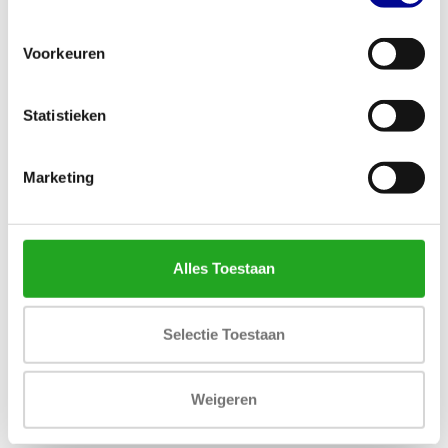
TechnoGym Selection line
Matrix Functional Trainer
Voorkeuren
Ercolina Rehab
1.949,00
4.549,00
Incl. btw
Incl. btw
Statistieken
Marketing
Alles Toestaan
Selectie Toestaan
TechnoGym Cable Tower -
Life Fitness MJ4
MB89
Weigeren
4.093,83
5.263,83
Incl. btw
Incl. btw