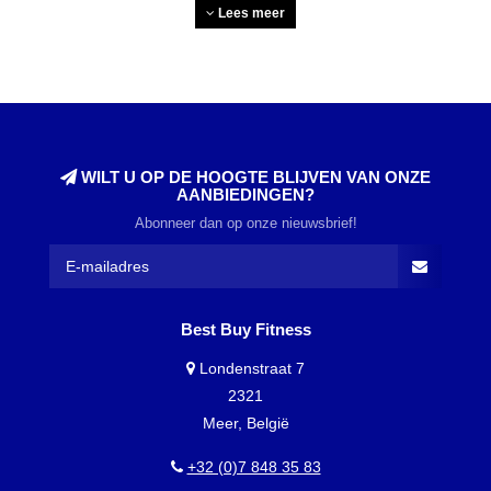
station heeft andere opties, waardoor je goed moet kijken welke
Lees meer
geschikt is voor jouw wensen. Voor een fitnessapparaat met veel
opties om te trainen waarbij je zelf de controle hebt, is een
kabelstation dus zeker een goede keuze.
Wat train je met een
kabelstation?
WILT U OP DE HOOGTE BLIJVEN VAN ONZE
AANBIEDINGEN?
Een kabelstation is een veelzijdig fitnessapparaat dat zich
Abonneer dan op onze nieuwsbrief!
uitstekend leent voor het trainen van verschillende spiergroepen
in het lichaam. Met de kabels kun je een breed scala aan
oefeningen uitvoeren, waardoor je zowel de spieren van het
bovenlichaam als de benen effectief kunt trainen.
fitness
Best Buy Fitness
apparaten voor het bovenlichaam
, zoals kabelstations, stellen je
Londenstraat 7
in staat om oefeningen te doen zoals chest presses, lat pulldowns
2321
en tricep extensions. Daarnaast vallen onze stations ook onder de
Meer, België
populaire apparaten bij
fitness apparaten voor de benen
. Door de
variabele weerstand van een kabelstation kun je je training
+32 (0)7 848 35 83
bovendien gemakkelijk aanpassen aan je eigen niveau en doelen.