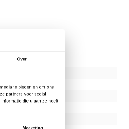
Over
Nieuw
delen
4
 media te bieden en om ons
ze partners voor social
2 jaar
nformatie die u aan ze heeft
ja
zwart
Marketing