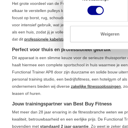
Het grote voordeel van de Functional Trainer AP8 is de vrijheid d
elkaar te verstellen pulleys kun je talloze oefeningen uitvoeren 
focust op borst, rug, schouders, armen of benen, de mogelijkhe
voor intensief gebruik, wat je direct merkt aan de stabiele const
als een huis, zodat jij je volledig op je training kunt concentre
Weigeren
dat dit
professionele kabelstation
ook in kleinere ruimtes uitsteke
Perfect voor thuis en professioneel gebruik
Dit apparaat is een slimme keuze voor de serieuze thuissporter d
haalt hiermee een complete sportschool in huis waarmee je een fu
Functional Trainer AP8 door zijn duurzame en solide bouw uiter
personal training studio, een bedrijfsfitness, een hotelgym of al
ondernemers bieden wij diverse
zakelijke fitnessoplossingen
, z
leasen of huren.
Jouw trainingspartner van Best Buy Fitness
Met meer dan 28 jaar ervaring in de fitnessbranche weten we pr
kwaliteit, betrouwbaarheid en een eerlijke prijs. De Functional 
bovendien met
standaard 2 jaar garantie
. Zo weet je zeker d