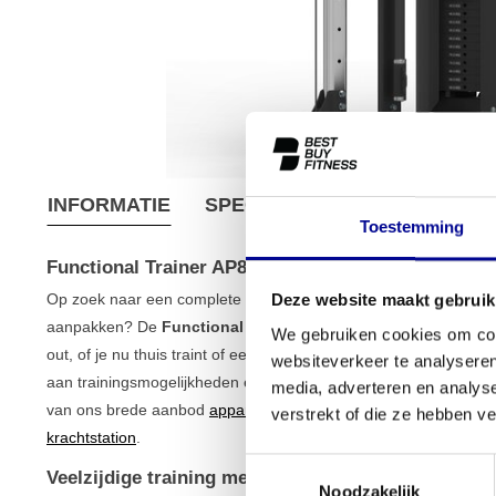
INFORMATIE
SPECIFICATIES
VERZEND
Toestemming
Functional Trainer AP8
Op zoek naar een complete oplossing voor je krachttraining, waa
Deze website maakt gebruik
aanpakken? De
Functional Trainer AP8
is een veelzijdig kabel
We gebruiken cookies om cont
out, of je nu thuis traint of een professionele fitnessruimte inri
websiteverkeer te analyseren
aan trainingsmogelijkheden en is een duurzame investering in je
media, adverteren en analys
van ons brede aanbod
apparaten voor krachttraining
en een per
verstrekt of die ze hebben v
krachtstation
.
Toestemmingsselectie
Veelzijdige training met de Functional Trainer AP8
Noodzakelijk