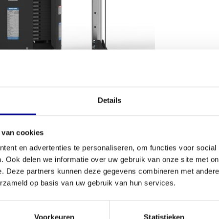
VOORWAARDEN
Details
Conditie
rmee je iedere spiergroep effectief kunt
 van cookies
Aantal onder
station dat de basis vormt voor een serieuze work-
ent en advertenties te personaliseren, om functies voor social
cht. Dit robuuste apparaat biedt een eindeloze reeks
. Ook delen we informatie over uw gebruik van onze site met on
Garantie
 fitnesstoekomst. Het is een essentieel onderdeel
e. Deze partners kunnen deze gegevens combineren met andere i
fecte start voor jouw eigen
thuisgym of
Verstelbaar
erzameld op basis van uw gebruik van hun services.
Kleur
Voorkeuren
Statistieken