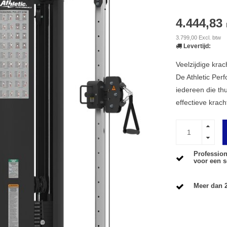
4.444,83
3.799,00 Excl. btw
Levertijd:
Veelzijdige krac
De Athletic Per
iedereen die thu
effectieve krach
Profession
voor een s
Meer dan 2