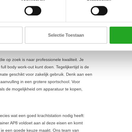
Lengte
ie het je geeft. Dankzij de twee onafhankelijk van
voor zowel je boven- als onderlichaam. Of je nu
Breedte
den zijn eindeloos. Het apparaat is ontworpen
Hoogte
ructie. Met een gewicht van 358 kg staat dit station
ren. Het compacte ontwerp zorgt er bovendien voor
Selectie Toestaan
nd tot zijn recht komt.
ie op zoek is naar professionele kwaliteit. Je
ll body work-out kunt doen. Tegelijkertijd is de
mate geschikt voor zakelijk gebruik. Denk aan een
s aanvulling in een grotere sportschool. Voor
oals de mogelijkheid om apparatuur te kopen,
ecies wat een goed krachtstation nodig heeft:
Trainer AP8 voldoet aan al deze eisen en komt
at je een goede keuze maakt. Ons team van