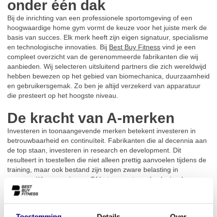
onder één dak
Bij de inrichting van een professionele sportomgeving of een
hoogwaardige home gym vormt de keuze voor het juiste merk de
basis van succes. Elk merk heeft zijn eigen signatuur, specialisme
en technologische innovaties. Bij
Best Buy Fitness
vind je een
compleet overzicht van de gerenommeerde fabrikanten die wij
aanbieden. Wij selecteren uitsluitend partners die zich wereldwijd
hebben bewezen op het gebied van biomechanica, duurzaamheid
en gebruikersgemak. Zo ben je altijd verzekerd van apparatuur
die presteert op het hoogste niveau.
De kracht van A-merken
Investeren in toonaangevende merken betekent investeren in
betrouwbaarheid en continuïteit. Fabrikanten die al decennia aan
de top staan, investeren in research en development. Dit
resulteert in toestellen die niet alleen prettig aanvoelen tijdens de
training, maar ook bestand zijn tegen zware belasting in
commerciële omgevingen. Of het nu gaat om de vloeiende
beweging van een crosstrainer of de robuustheid van
krachtapparatuur, een A-merk biedt gegarandeerde kwaliteit en
een hogere restwaarde op de lange termijn.
Toestemming
Details
Over