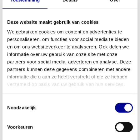
Een divers portfolio voor elk
doel
Deze website maakt gebruik van cookies
Ons assortiment is zorgvuldig samengesteld om aan elke
We gebruiken cookies om content en advertenties te
trainingsbehoefte te voldoen. Voor een sterke basis in cardio en
personaliseren, om functies voor social media te bieden
kracht bieden wij de Italiaanse designgerichte oplossingen van
Technogym
en de Amerikaanse degelijkheid van
Life Fitness
. Ook
en om ons websiteverkeer te analyseren. Ook delen we
vind je bij ons de onverwoestbare toestellen van
Precor
en de
informatie over uw gebruik van onze site met onze
veelzijdige lijnen van
Matrix,
die in veel sportscholen de standaard
partners voor social media, adverteren en analyse. Deze
vormen.
partners kunnen deze gegevens combineren met andere
informatie die u aan ze heeft verstrekt of die ze hebben
Daarnaast bieden we ruimte aan echte specialisten voor
specifieke doelen. Denk aan de unieke curve-loopbanden van
verzameld op basis van uw gebruik van hun services.
Woodway
of de geavanceerde trilplaat-technologie van
Power
Plate.
Voor de fanatieke fietser hebben we professionele indoor
Toestemmingsselectie
bikes van
Body Bike
en slimme fietstrainers van Dare2Ride. Om
Noodzakelijk
de inrichting compleet te maken bieden we functionele
trainingsmaterialen van Athletic Performance.
Voorkeuren
Nieuw en refurbished aanbod
Het unieke aan ons aanbod is dat je deze topmerken niet alleen