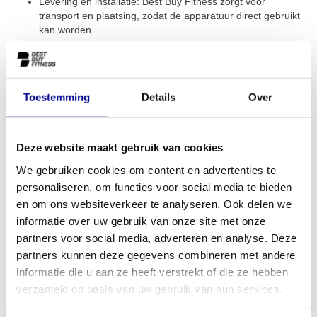
Levering en installatie: Best Buy Fitness zorgt voor
transport en plaatsing, zodat de apparatuur direct gebruikt
kan worden.
Crosstrainer huren bij Best
Buy Fitness
Toestemming
Details
Over
Interesse in het huren van een crosstrainer? Vul het
contactformulier in en wij nemen contact met je op om de
mogelijkheden te bespreken. Je kunt ons ook telefonisch of per e-
Deze website maakt gebruik van cookies
mail bereiken. Naast crosstrainers kun je bij ons ook een
We gebruiken cookies om content en advertenties te
loopband huren
of andere professionele cardio-apparatuur voor
personaliseren, om functies voor social media te bieden
jouw fitnessruimte.
en om ons websiteverkeer te analyseren. Ook delen we
Stuur een e-mail
informatie over uw gebruik van onze site met onze
partners voor social media, adverteren en analyse. Deze
Bel direct
partners kunnen deze gegevens combineren met andere
informatie die u aan ze heeft verstrekt of die ze hebben
verzameld op basis van uw gebruik van hun services.