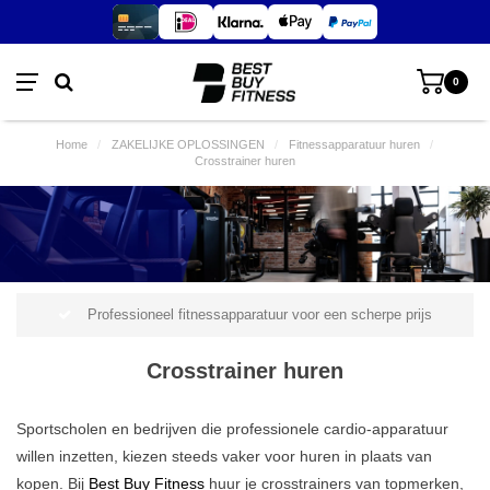
0
Home
/
ZAKELIJKE OPLOSSINGEN
/
Fitnessapparatuur huren
/
Crosstrainer huren
Professioneel fitnessapparatuur voor een scherpe prijs
Crosstrainer huren
Sportscholen en bedrijven die professionele cardio-apparatuur
willen inzetten, kiezen steeds vaker voor huren in plaats van
kopen. Bij
Best Buy Fitness
huur je crosstrainers van topmerken,