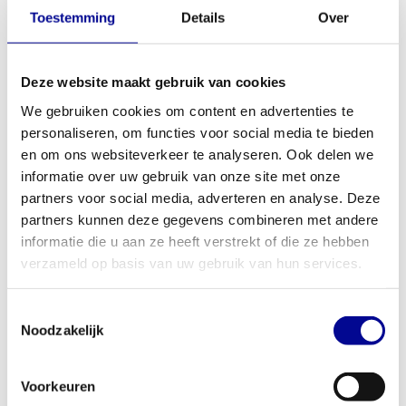
Toestemming
Details
Over
Life Fitness Inspire 95X
Life Fitness Engage 95X
3.274,83
3.508,83
Incl. btw
Incl. btw
Deze website maakt gebruik van cookies
We gebruiken cookies om content en advertenties te
personaliseren, om functies voor social media te bieden
en om ons websiteverkeer te analyseren. Ook delen we
informatie over uw gebruik van onze site met onze
partners voor social media, adverteren en analyse. Deze
partners kunnen deze gegevens combineren met andere
informatie die u aan ze heeft verstrekt of die ze hebben
verzameld op basis van uw gebruik van hun services.
Toestemmingsselectie
Noodzakelijk
Life Fitness Discover SE 95X
Matrix Suspension Elliptical
E5x
3.499,00
2.982,33
Incl. btw
Incl. btw
Voorkeuren