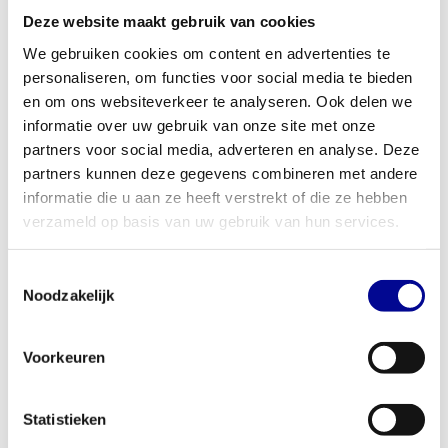
Unity touchscreen. Hiermee wordt je training een interactieve
Deze website maakt gebruik van cookies
beleving. Koppel je smartphone, surf op het internet, kijk je
We gebruiken cookies om content en advertenties te
favoriete serie of kies uit een van de 28 trainingsprogramma's. Zo
personaliseren, om functies voor social media te bieden
blijf je gemotiveerd en haal je het maximale uit elke sessie.
en om ons websiteverkeer te analyseren. Ook delen we
Perfect voor thuis en professioneel gebruik
informatie over uw gebruik van onze site met onze
partners voor social media, adverteren en analyse. Deze
Dankzij de robuuste bouw en het maximale gebruikersgewicht
partners kunnen deze gegevens combineren met andere
van 220 kg is de Run Now Excite+ Unity een duurzame
informatie die u aan ze heeft verstrekt of die ze hebben
investering voor iedere omgeving. Voor de serieuze thuissporter
verzameld op basis van uw gebruik van hun services.
betekent dit een apparaat dat jarenlang meegaat en elke
uitdaging aankan. Voor zakelijke klanten zoals sportscholen,
Toestemmingsselectie
hotels of fysiotherapiepraktijken is het een betrouwbare machine
Noodzakelijk
die is gebouwd voor continu en intensief gebruik. Ben je
geïnteresseerd in kopen, leasen of huren? Ontdek onze
zakelijke
fitnessoplossingen
op maat.
Voorkeuren
Jouw partner in fitness: Best Buy Fitness
Met meer dan 28 jaar ervaring weten we bij Best Buy Fitness
Statistieken
precies wat een goed fitnessapparaat definieert. Elk gereviseerd