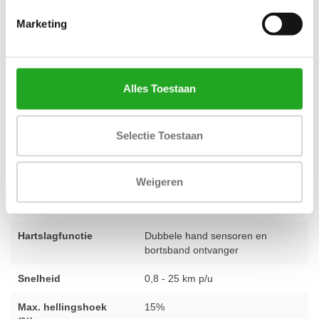
toestel is door ons team zorgvuldig geselecteerd en uitvoerig
Marketing
getest op kwaliteit en betrouwbaarheid, zodat jij zeker bent van
een goede aankoop. Daarom geven we ook standaard 1 jaar
garantie. Weet je niet zeker welk apparaat het beste bij jouw
doelen past of wil je een complete ruimte inrichten? Ons
Alles Toestaan
deskundige team staat voor je klaar met persoonlijk advies. Heb
je een vraag,
neem dan gerust contact op
.
Selectie Toestaan
Conditie
gebruikt - volledig gereviseerd
Weigeren
Aantal programma's
28 programma's
Hartslagfunctie
Dubbele hand sensoren en
bortsband ontvanger
Snelheid
0,8 - 25 km p/u
Max. hellingshoek
15%