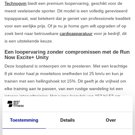
Technogym
biedt een premium loopervaring, geschikt voor de
meest veeleisende sporter. Dit model is een volledig gereviseerd
topapparaat, wat betekent dat je geniet van professionele kwaliteit
voor een eerlijke prijs. Of je nu je home gym wilt upgraden of op
zoek bent naar betrouwbare
cardioapparatuur
voor je bedrijf, dit
is een uitstekende keuze.
Een loopervaring zonder compromissen met de Run
Now Excite+ Unity
Deze loopband is ontworpen om te presteren. Met een krachtige
8 pk motor haal je moeiteloos snelheden tot 25 km/u en kun je
trainen met een hellingshoek tot 15%. Dit geeft je de vrijheid om
elke training aan te passen, van een rustige wandeling tot een
intense intervaltraining. Het ruime loopvlak van 152 bij 52 cm
zorgt daarbij voor comfort en veiligheid, zelfs op hoge snelheid.
Weet je niet zeker of dit model de juiste is? Bekijk dan ons
complete aanbod
professionele loopbanden
.
Toestemming
Details
Over
Wat de Run Now Excite+ Unity echt onderscheidt, is het 19-inch