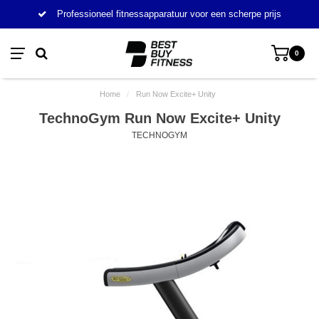
Professioneel fitnessapparatuur voor een scherpe prijs
0
Home
/
Run Now Excite+ Unity
TechnoGym Run Now Excite+ Unity
TECHNOGYM