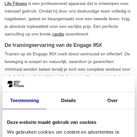
Life Fitness
is een professioneel apparaat dat is ontworpen voor
intensief gebruik. Omdat hij door ons deskundige team volledig is
nagekeken, getest en klaargemaakt voor een tweede leven, krijg
je absolute topkwaliteit voor een eerlijke prijs. Een perfecte
aanvulling op ons brede
cardio
assortiment.
De trainingservaring van de Engage 95X
Trainen op de Engage 95X voelt direct vertrouwd en effectief. De
beweging is soepel en natuurlijk, waardoor je gewrichten
minimaal worden belast terwijl je toch een complete workout voor
je hele lichaam krijgt. Het middelpunt van dit apparaat is het
heldere 15,6 inch LCD touchscreen
. Hiermee navigeer je
eenvoudig door de 9 verschillende programma's en pas je de
weerstand moeiteloos aan. Met maar liefst 26 weerstandsniveaus
Toestemming
Details
Over
is er altijd een passende uitdaging, of je nu een beginner bent of
een doorgewinterde sporter. Bekijk ons complete
aanbod
Deze website maakt gebruik van cookies
crosstrainers
voor meer opties.
We gebruiken cookies om content en advertenties te
Voor de serieuze sporter en de professionele gym