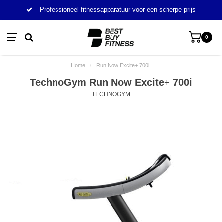
Professioneel fitnessapparatuur voor een scherpe prijs
0
Home
/
Run Now Excite+ 700i
TechnoGym Run Now Excite+ 700i
TECHNOGYM