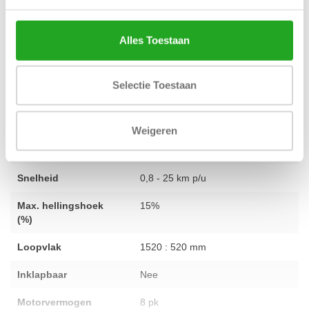
inrichten van je trainingsruimte? Ons team van experts staat voor
je klaar.
Neem gerust contact op
voor persoonlijk advies.
Alles Toestaan
Conditie
gebruikt - volledig gereviseerd
Selectie Toestaan
Aantal programma's
23 programma's
Weigeren
Hartslagfunctie
Dubbele hand sensoren en
bortsband ontvanger
Snelheid
0,8 - 25 km p/u
Max. hellingshoek
15%
(%)
Loopvlak
1520 : 520 mm
Inklapbaar
Nee
Motorvermogen
8 pk