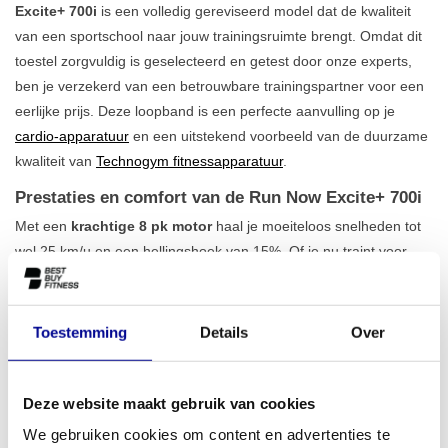
Excite+ 700i
is een volledig gereviseerd model dat de kwaliteit
van een sportschool naar jouw trainingsruimte brengt. Omdat dit
toestel zorgvuldig is geselecteerd en getest door onze experts,
ben je verzekerd van een betrouwbare trainingspartner voor een
eerlijke prijs. Deze loopband is een perfecte aanvulling op je
cardio-apparatuur
en een uitstekend voorbeeld van de duurzame
kwaliteit van
Technogym fitnessapparatuur
.
Prestaties en comfort van de Run Now Excite+ 700i
Met een
krachtige 8 pk motor
haal je moeiteloos snelheden tot
wel 25 km/u en een hellingshoek van 15%. Of je nu traint voor
een marathon of werkt aan je conditie met intervaltraining, dit
apparaat biedt precies de uitdaging die je zoekt. Het ruime
loopvlak van 152 x 52 cm geeft je alle bewegingsvrijheid en een
Toestemming
Details
Over
veilig gevoel, zelfs op hoge snelheid. Dankzij de 23 ingebouwde
programma's en het duidelijke LED-display wissel je eenvoudig
van training en houd je moeiteloos je voortgang bij. Bekijk ook ons
Deze website maakt gebruik van cookies
volledige
aanbod loopbanden
voor meer opties.
We gebruiken cookies om content en advertenties te