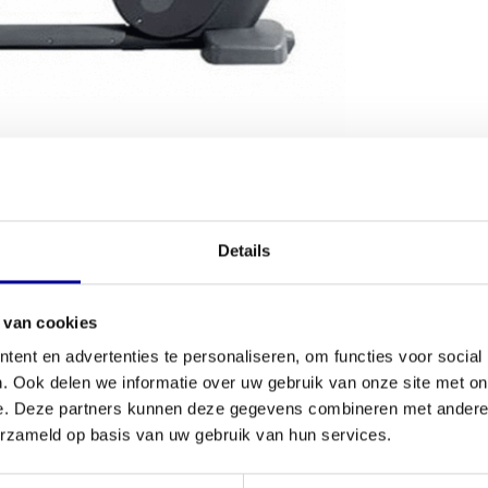
VOORWAARDEN
Details
Conditie
en, zonder je gewrichten te belasten? De
New
Aantal progr
onomische zithouding combineert met een soepele
 van cookies
iseerd apparaat, wat betekent dat je de
ent en advertenties te personaliseren, om functies voor social
Aantal train
een scherpere prijs. Elk toestel is door ons
. Ook delen we informatie over uw gebruik van onze site met on
 verzekerd bent van een betrouwbare machine voor
Borstband mo
e. Deze partners kunnen deze gegevens combineren met andere i
een professionele
cardio
-opstelling.
erzameld op basis van uw gebruik van hun services.
Instelling we