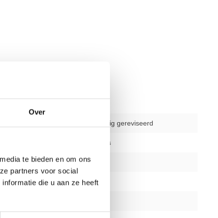
Over
gebruikt - volledig gereviseerd
amma's
23 programma's
 media te bieden en om ons
ingsniveaus
1 - 25
ze partners voor social
gelijk
ja
nformatie die u aan ze heeft
erstand
Elektronisch