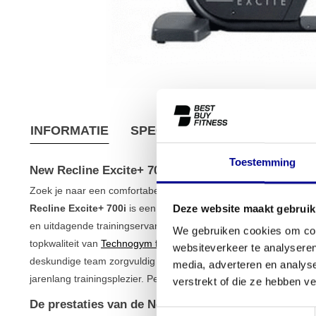
INFORMATIE
SPECIFICATIES
VERZEND
Toestemming
New Recline Excite+ 700i
Zoek je naar een comfortabele en effectieve manier om te train
Recline Excite+ 700i
is een professionele ligfiets die een erg
Deze website maakt gebruik
en uitdagende trainingservaring. Dit model is een volledig gerev
We gebruiken cookies om cont
topkwaliteit van
Technogym fitnessapparatuur
in huis haalt voor 
websiteverkeer te analyseren
deskundige team zorgvuldig gecontroleerd en getest, zodat je
media, adverteren en analys
jarenlang trainingsplezier. Perfect voor zowel je home gym als 
verstrekt of die ze hebben v
De prestaties van de New Recline Excite+ 700i
Toestemmingsselectie