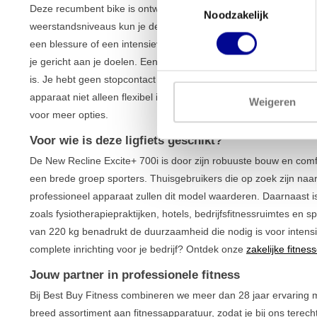
Deze recumbent bike is ontworpen voor maximaal gebruiksgemak 
Noodzakelijk
weerstandsniveaus kun je de intensiteit van je training perfect 
een blessure of een intensieve intervaltraining doet. Met 23 in
je gericht aan je doelen. Een groot voordeel van de New Recline 
is. Je hebt geen stopcontact nodig, waardoor je de ligfiets overa
apparaat niet alleen flexibel in gebruik, maar ook energiezuinig.
Weigeren
voor meer opties.
Voor wie is deze ligfiets geschikt?
De New Recline Excite+ 700i is door zijn robuuste bouw en comf
een brede groep sporters. Thuisgebruikers die op zoek zijn na
professioneel apparaat zullen dit model waarderen. Daarnaast is
zoals fysiotherapiepraktijken, hotels, bedrijfsfitnessruimtes en
van 220 kg benadrukt de duurzaamheid die nodig is voor intensi
complete inrichting voor je bedrijf? Ontdek onze
zakelijke fitnes
Jouw partner in professionele fitness
Bij Best Buy Fitness combineren we meer dan 28 jaar ervaring m
breed assortiment aan fitnessapparatuur, zodat je bij ons terec