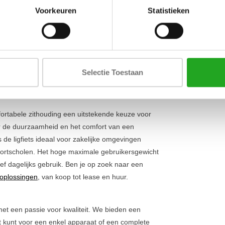
Stroomvoorz
en resultaat. Dankzij de 25 verschillende
Voorkeuren
Statistieken
afstemmen op jouw niveau, of je nu herstelt van
Max. belastb
gebouwde programma’s blijf je gemotiveerd en werk
Gewicht
Excite+ 700i is dat hij
volledig zelfvoorzienend
l kunt plaatsen waar je maar wilt. Dit maakt het
 Bekijk ook ons volledige
recumbent bike aanbod
Selectie Toestaan
ortabele zithouding een uitstekende keuze voor
ar de duurzaamheid en het comfort van een
 de ligfiets ideaal voor zakelijke omgevingen
 sportscholen. Het hoge maximale gebruikersgewicht
ef dagelijks gebruik. Ben je op zoek naar een
soplossingen
, van koop tot lease en huur.
et een passie voor kwaliteit. We bieden een
ht kunt voor een enkel apparaat of een complete