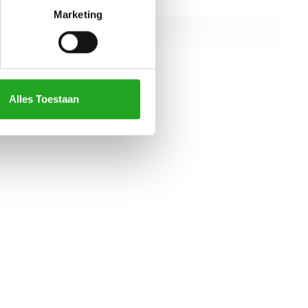
iening
zelfvoorzienend
Marketing
aar gewicht
220 kg
81 kg
alle specificaties
Alles Toestaan