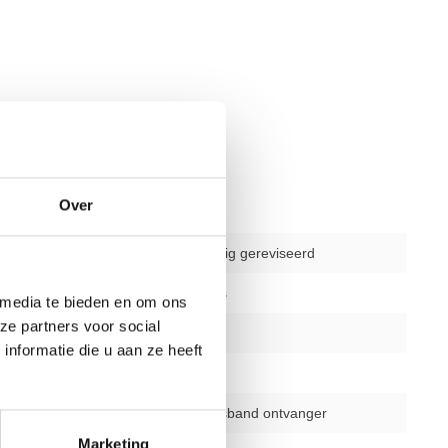
Over
gebruikt - volledig gereviseerd
amma's
11 programma's
 media te bieden en om ons
ze partners voor social
ingsniveaus
1 - 25
nformatie die u aan ze heeft
gelijk
Ja
ie
Alleen met bortsband ontvanger
Marketing