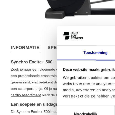
INFORMATIE
SPECIFICATIES
VERZEND
Toestemming
Synchro Excite+ 500i
Zoek je naar een vloeiende en natuurlijke trainingservaring die 
Deze website maakt gebruik
een professionele crosstrainer die is ontworpen voor een effectie
We gebruiken cookies om cont
gereviseerd, wat betekent dat je kunt rekenen op de hoogstaand
websiteverkeer te analyseren
een scherpere prijs. Of je nu thuis een trainingsruimte inricht of 
media, adverteren en analys
cardio assortiment
biedt de betrouwbaarheid die je nodig hebt.
verstrekt of die ze hebben v
Een soepele en uitdagende training
Toestemmingsselectie
De Synchro Excite+ 500i staat bekend om zijn soepele, elliptis
Noodzakelijk