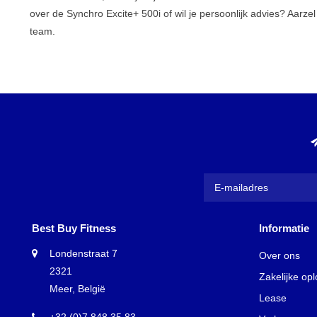
over de Synchro Excite+ 500i of wil je persoonlijk advies? Aarze
team.
Best Buy Fitness
Informatie
Londenstraat 7
Over ons
2321
Zakelijke op
Meer, België
Lease
+32 (0)7 848 35 83