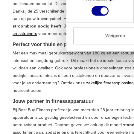
het lichaam nabootst. Dit zorgt voor een comfortabele training 
Dankzij de 25 verschillende weerstandsniveaus en 11 ingebouwd
aan op jouw trainingsdoel. Een groot voordeel is dat het appara
stroombron nodig heeft
. Je kunt hem dus overal plaatsen waa
crosstrainers
voor meer opties.
Weigeren
Perfect voor thuis en professioneel gebruik
Met een maximaal gebruikersgewicht van 180 kg en een robuust
intensief en langdurig gebruik. Dit maakt het de ideale keuze v
wil doen aan kwaliteit. Ook voor professionele omgevingen zoals
bedrijfsfitnessruimtes is dit een uitstekende en duurzame inves
voor jouw onderneming? Ontdek onze
zakelijke fitnessoplossin
huurcontracten.
Jouw partner in fitnessapparatuur
Bij Best Buy Fitness profiteer je van meer dan 28 jaar ervaring 
apparatuur is zorgvuldig geselecteerd en door onze eigen techni
betrouwbaar product. Daarom geven we ook op dit model
stand
assortiment aan, zodat je bij ons terechtkunt voor een enkele m