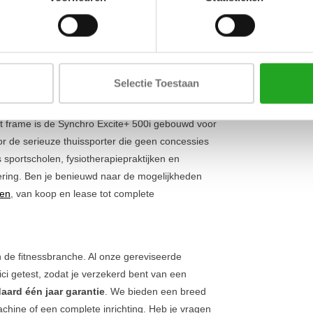
Instelling we
met minimale impact op je knieën en enkels.
e programma's pas je de intensiteit eenvoudig
Display
at
zelfvoorzienend is en geen externe
Regelmatighe
r je maar wilt. Bekijk ook ons complete aanbod
gebruik
Selectie Toestaan
 frame is de Synchro Excite+ 500i gebouwd voor
oor de serieuze thuissporter die geen concessies
 sportscholen, fysiotherapiepraktijken en
tering. Ben je benieuwd naar de mogelijkheden
gen
, van koop en lease tot complete
in de fitnessbranche. Al onze gereviseerde
ci getest, zodat je verzekerd bent van een
aard één jaar garantie
. We bieden een breed
achine of een complete inrichting. Heb je vragen