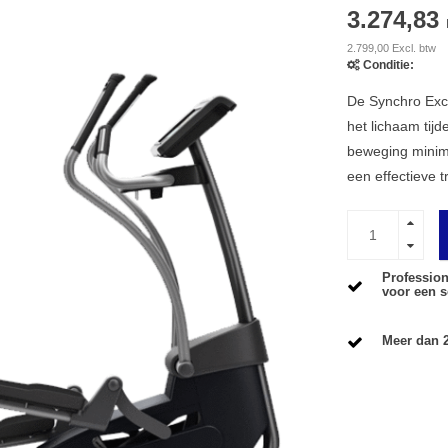
3.274,83
2.799,00 Excl. btw
Conditie:
De Synchro Exci
het lichaam tijd
beweging minimal
een effectieve t
Profession
voor een s
Meer dan 2