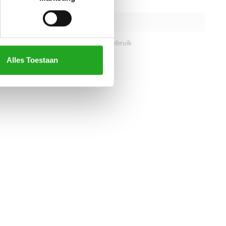
erstand
Elektronisch
LED
id van
Professioneel gebruik
Alles Toestaan
alle specificaties