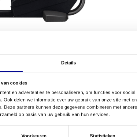
VOORWAARDEN
Details
Conditie
je gewrichten ontziet? De
Synchro Excite+ 500i
is
 van cookies
Aantal progr
ve full-body workout. Dit model is volledig
ent en advertenties te personaliseren, om functies voor social
e kwaliteit van
Technogym fitnessapparatuur
voor
. Ook delen we informatie over uw gebruik van onze site met on
Aantal train
je sportschool wilt uitbreiden, dit apparaat uit ons
e. Deze partners kunnen deze gegevens combineren met andere i
Borstband mo
erzameld op basis van uw gebruik van hun services.
Hartslagfunct
che beweging die de natuurlijke loopbeweging van
Voorkeuren
Statistieken