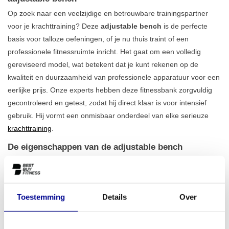
Op zoek naar een veelzijdige en betrouwbare trainingspartner
voor je krachttraining? Deze
adjustable bench
is de perfecte
basis voor talloze oefeningen, of je nu thuis traint of een
professionele fitnessruimte inricht. Het gaat om een volledig
gereviseerd model, wat betekent dat je kunt rekenen op de
kwaliteit en duurzaamheid van professionele apparatuur voor een
eerlijke prijs. Onze experts hebben deze fitnessbank zorgvuldig
gecontroleerd en getest, zodat hij direct klaar is voor intensief
gebruik. Hij vormt een onmisbaar onderdeel van elke serieuze
krachttraining
.
De eigenschappen van de adjustable bench
De kracht van deze adjustable bench zit in zijn eenvoud en
functionaliteit. De bank is ontworpen voor stabiliteit en comfort,
zodat jij je volledig kunt concentreren op de juiste uitvoering van
Toestemming
Details
Over
je oefeningen. Met een gewicht van 36 kg staat hij stevig op de
grond, zonder te wiebelen tijdens zware lifts. Dankzij de
verstelbare rugleuning kun je eenvoudig wisselen tussen een