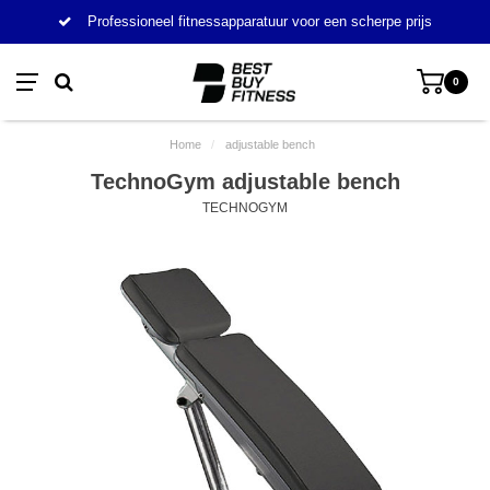
Professioneel fitnessapparatuur voor een scherpe prijs
0
Home
/
adjustable bench
TechnoGym adjustable bench
TECHNOGYM