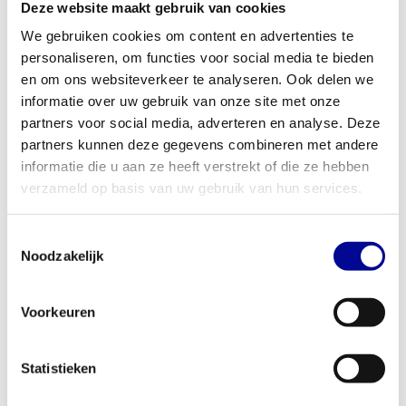
Deze website maakt gebruik van cookies
vlakke, incline of decline positie. Hierdoor is de bank geschikt voor
We gebruiken cookies om content en advertenties te
een breed scala aan oefeningen, van dumbbell presses en flyes
personaliseren, om functies voor social media te bieden
tot rows en core-training. Bekijk ook ons complete aanbod
en om ons websiteverkeer te analyseren. Ook delen we
verstelbare trainingsbanken
om de perfecte match te vinden.
informatie over uw gebruik van onze site met onze
Voor elke trainingsruimte en elk niveau
partners voor social media, adverteren en analyse. Deze
Of je nu een compacte home gym wilt samenstellen of een
partners kunnen deze gegevens combineren met andere
professionele sportaccommodatie wilt uitbreiden, deze
informatie die u aan ze heeft verstrekt of die ze hebben
verzameld op basis van uw gebruik van hun services.
trainingsbank past perfect in jouw plannen. Voor de thuissporter is
het de ideale alles-in-één oplossing die weinig ruimte inneemt
maar maximale trainingsmogelijkheden biedt. Voor zakelijke
Toestemmingsselectie
Noodzakelijk
klanten, zoals personal training studio's, bedrijfsfitnessruimtes of
hotels, is deze bench een duurzame en betrouwbare toevoeging
die intensief dagelijks gebruik aankan. Ben je benieuwd naar de
Voorkeuren
mogelijkheden voor jouw bedrijf? Ontdek onze
zakelijke
fitnessoplossingen
, van koop tot lease en huur.
Statistieken
Jouw trainingspartner: Best Buy Fitness
Met meer dan 28 jaar ervaring weten we bij Best Buy Fitness