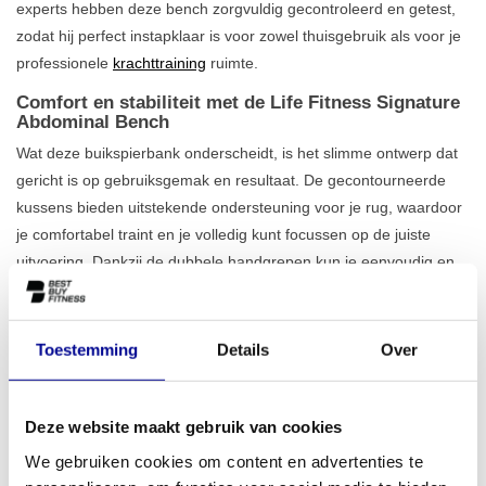
experts hebben deze bench zorgvuldig gecontroleerd en getest,
zodat hij perfect instapklaar is voor zowel thuisgebruik als voor je
professionele
krachttraining
ruimte.
Comfort en stabiliteit met de Life Fitness Signature
Abdominal Bench
Wat deze buikspierbank onderscheidt, is het slimme ontwerp dat
gericht is op gebruiksgemak en resultaat. De gecontourneerde
kussens bieden uitstekende ondersteuning voor je rug, waardoor
je comfortabel traint en je volledig kunt focussen op de juiste
uitvoering. Dankzij de dubbele handgrepen kun je eenvoudig en
veilig op- en afstappen. Het robuuste frame staat garant voor
maximale stabiliteit
, zelfs tijdens de meest intensieve workouts.
De vaste hellingshoek is perfect gekozen voor een effectieve
Toestemming
Details
Over
training van zowel de bovenste als de onderste buikspieren.
Bekijk gerust ons volledige aanbod aan
professionele
buikspierbanken
om de juiste match voor jouw doelen te vinden.
Deze website maakt gebruik van cookies
We gebruiken cookies om content en advertenties te
Perfect voor thuissporters en professionele gyms