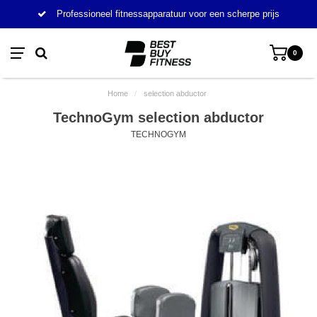
Professioneel fitnessapparatuur voor een scherpe prijs
0
Home
/
selection abductor
TechnoGym selection abductor
TECHNOGYM