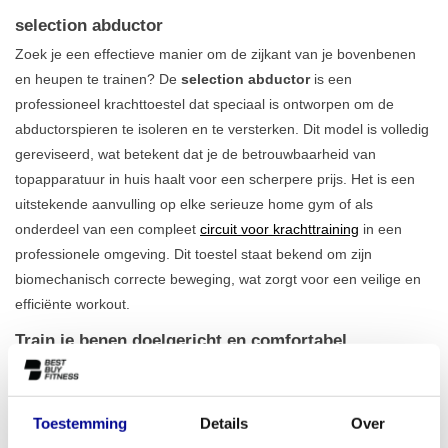
selection abductor
Zoek je een effectieve manier om de zijkant van je bovenbenen
en heupen te trainen? De
selection abductor
is een
professioneel krachttoestel dat speciaal is ontworpen om de
abductorspieren te isoleren en te versterken. Dit model is volledig
gereviseerd, wat betekent dat je de betrouwbaarheid van
topapparatuur in huis haalt voor een scherpere prijs. Het is een
uitstekende aanvulling op elke serieuze home gym of als
onderdeel van een compleet
circuit voor krachttraining
in een
professionele omgeving. Dit toestel staat bekend om zijn
biomechanisch correcte beweging, wat zorgt voor een veilige en
efficiënte workout.
Train je benen doelgericht en comfortabel
Dit krachttoestel is ontworpen voor comfort en resultaat. De zitting
en de startpositie zijn eenvoudig verstelbaar, waardoor je altijd
een correcte en veilige trainingshouding aanneemt. Dit
Toestemming
Details
Over
minimaliseert de kans op blessures en zorgt ervoor dat je de