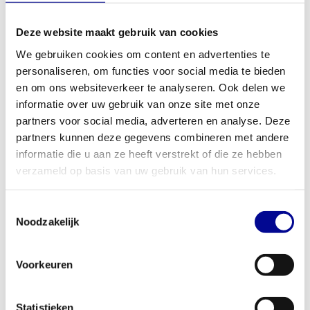
spieren optimaal activeert. De soepele beweging en de
nauwkeurig instelbare gewichtsstapel maken de selection
Deze website maakt gebruik van cookies
abductor geschikt voor elk niveau. Of je nu werkt aan revalidatie,
We gebruiken cookies om content en advertenties te
spierversteviging of krachtopbouw, dit toestel biedt de precisie die
personaliseren, om functies voor social media te bieden
je nodig hebt. Het is een onmisbaar onderdeel voor iedereen die
en om ons websiteverkeer te analyseren. Ook delen we
zijn
lower body training
serieus neemt.
informatie over uw gebruik van onze site met onze
partners voor social media, adverteren en analyse. Deze
Ideaal voor thuis en professioneel gebruik
partners kunnen deze gegevens combineren met andere
De robuuste bouwkwaliteit maakt de selection abductor perfect
informatie die u aan ze heeft verstrekt of die ze hebben
voor uiteenlopende omgevingen. Ben je een serieuze thuissporter
verzameld op basis van uw gebruik van hun services.
die geen concessies wil doen aan kwaliteit? Dan is dit de machine
voor jou. Ook voor professionele ruimtes zoals sportscholen,
Toestemmingsselectie
fysiotherapiepraktijken of bedrijfsfitness is dit een slimme keuze.
Noodzakelijk
Het apparaat is
gemaakt voor intensief gebruik
en vraagt
weinig onderhoud. Voor zakelijke klanten bieden we diverse
Voorkeuren
mogelijkheden, van koop tot lease. Bekijk onze
zakelijke
fitnessoplossingen
om te ontdekken wat we voor jouw organisatie
kunnen betekenen.
Statistieken