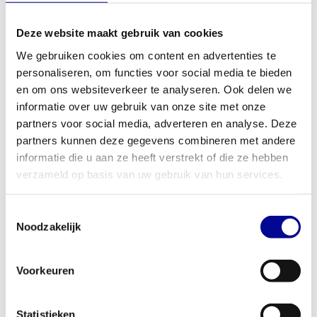
de kans op blessures en maximaliseert de focus op je hamstrings.
Het standaard gewichtsblok van 95 kg biedt ruim voldoende
Deze website maakt gebruik van cookies
uitdaging voor zowel beginnende als gevorderde sporters. Je past
We gebruiken cookies om content en advertenties te
de weerstand eenvoudig aan je eigen niveau aan, waardoor je
personaliseren, om functies voor social media te bieden
continu progressie kunt boeken. Ontdek ook onze andere
en om ons websiteverkeer te analyseren. Ook delen we
apparaten voor het
trainen van het onderlichaam
en stel je ideale
informatie over uw gebruik van onze site met onze
trainingscircuit samen.
partners voor social media, adverteren en analyse. Deze
partners kunnen deze gegevens combineren met andere
Geschikt voor thuisgebruik en professionele gyms
informatie die u aan ze heeft verstrekt of die ze hebben
Dit krachttoestel is gebouwd om lang mee te gaan en bestand
verzameld op basis van uw gebruik van hun services.
tegen intensief dagelijks gebruik. Dat maakt de selection leg curl
een uitstekende investering voor diverse omgevingen. Voor de
Toestemmingsselectie
serieuze thuissporter biedt het de mogelijkheid om op
Noodzakelijk
professioneel niveau te trainen. Voor zakelijke klanten, zoals
sportscholen, fysiotherapiepraktijken of bedrijfsfitnessruimtes, is
Voorkeuren
het een betrouwbare en duurzame toevoeging aan de
trainingsvloer. We bieden diverse
zakelijke fitnessoplossingen
,
waaronder de mogelijkheid om apparatuur te kopen, leasen of
Statistieken