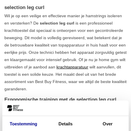
selection leg curl
Wil je op een veilige en effectieve manier je hamstrings isoleren
en versterken? De
selection leg curl
is een professioneel
krachttoestel dat speciaal is ontworpen voor een gecontroleerde
beweging. Dit model is volledig gereviseerd, wat betekent dat je
de betrouwbare kwaliteit van topapparatuur in huis haalt voor een
eerlijke prijs. Onze technici hebben het apparaat zorgvuldig getest
en klaargemaakt voor intensief gebruik. Of je nu je home gym wilt
uitbreiden of je aanbod aan
krachtapparatuur
wilt aanvullen, dit
toestel is een solide keuze. Het maakt deel uit van het brede
assortiment van Best Buy Fitness, waar we altijd de beste kwaliteit
garanderen.
Ergonomische training met de selection leg curl
Een correcte houding is cruciaal bij krachttraining. Daarom is de
selection leg curl ontworpen met het oog op comfort en
ergonomie. Dankzij de verstelbare zitting, voetrol en armsteun
Toestemming
Details
Over
vind je altijd de juiste positie voor jouw lichaam. Dit minimaliseert