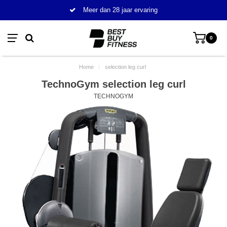
Meer dan 28 jaar ervaring
0
Home
/
selection leg curl
TechnoGym selection leg curl
TECHNOGYM