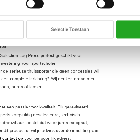
Lengte
waardoor je de spieren optimaal kunt isoleren
ok van maar liefst 190 kg
biedt dit apparaat ruim
Breedte
orters. De verstelbare zitting en rugleuning
Hoogte
oor een effectieve training. Dit maakt het een
Selectie Toestaan
rainen van het onderlichaam
.
mte
Selection Leg Press perfect geschikt voor
investering voor sportscholen,
or de serieuze thuissporter die geen concessies wil
ar een complete inrichting? Wij denken graag met
 kopen, huren of leasen.
t een passie voor kwaliteit. Elk gereviseerd
perts zorgvuldig geselecteerd, technisch
 betrouwbaar toestel dat weer jaren meegaat,
 dit product of wil je advies over de inrichting van
 contact op
voor persoonlijk advies.