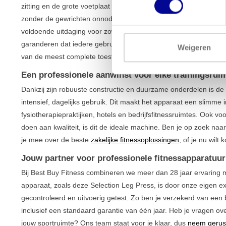
zitting en de grote voetplaat zorgen voor een stabiele houding, 
zonder de gewrichten onnodig te belasten. Met een
gewichtsbl
voldoende uitdaging voor zowel beginnende als vergevorderde sp
garanderen dat iedere gebruiker de perfecte positie kan vinden v
Weigeren
van de meest complete toestellen binnen ons
aanbod voor het t
Een professionele aanwinst voor elke trainingsrui
Dankzij zijn robuuste constructie en duurzame onderdelen is de 
intensief, dagelijks gebruik. Dit maakt het apparaat een slimme 
fysiotherapiepraktijken, hotels en bedrijfsfitnessruimtes. Ook vo
doen aan kwaliteit, is dit de ideale machine. Ben je op zoek na
je mee over de beste
zakelijke fitnessoplossingen
, of je nu wilt
Jouw partner voor professionele fitnessapparatuur
Bij Best Buy Fitness combineren we meer dan 28 jaar ervaring me
apparaat, zoals deze Selection Leg Press, is door onze eigen ex
gecontroleerd en uitvoerig getest. Zo ben je verzekerd van een
inclusief een standaard garantie van één jaar. Heb je vragen over
jouw sportruimte? Ons team staat voor je klaar, dus
neem gerust