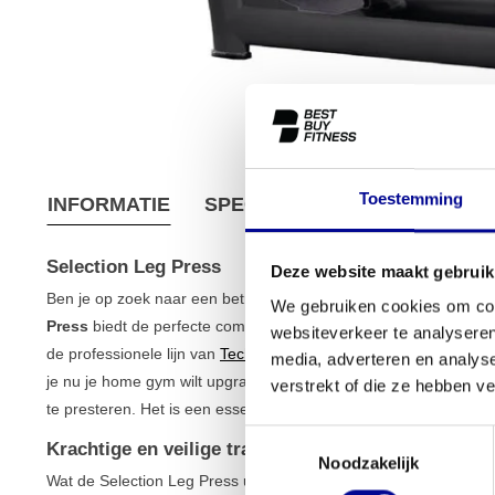
Toestemming
INFORMATIE
SPECIFICATIES
VERZEND
Selection Leg Press
Deze website maakt gebruik
Ben je op zoek naar een betrouwbare en effectieve manier om j
We gebruiken cookies om cont
Press
biedt de perfecte combinatie van gebruiksgemak, veiligheid
websiteverkeer te analyseren
de professionele lijn van
Technogym
is een uitstekende keuze voo
media, adverteren en analys
je nu je home gym wilt upgraden of een duurzaam toestel voor j
verstrekt of die ze hebben v
te presteren. Het is een essentieel onderdeel van elke complet
Toestemmingsselectie
Krachtige en veilige training met de Selection Leg
Noodzakelijk
Wat de Selection Leg Press uniek maakt, is de focus op een co