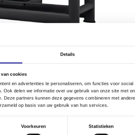
Details
VOORWAARDEN
 van cookies
Conditie
e beenspieren te trainen? De
Selection Leg
ent en advertenties te personaliseren, om functies voor social
Aantal onder
 en resultaat. Dit volledig gereviseerde model uit
. Ook delen we informatie over uw gebruik van onze site met on
r wie topkwaliteit zoekt voor een eerlijke prijs. Of
e. Deze partners kunnen deze gegevens combineren met andere i
Garantie
e sportschool zoekt, dit apparaat is ontworpen om
erzameld op basis van uw gebruik van hun services.
e
opstelling voor krachttraining
.
Verstelbaar
 Press
Kleur
Voorkeuren
Statistieken
rrecte en veilige beweging. De ergonomische