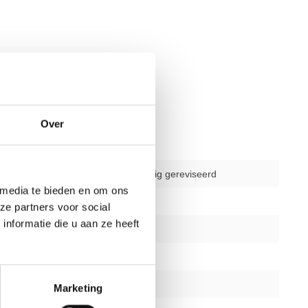
Over
gebruikt - volledig gereviseerd
 media te bieden en om ons
delen
1
ze partners voor social
nformatie die u aan ze heeft
1 jaar
Ja
zwart of zilver
Marketing