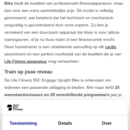
Bike
biedt de kwaliteit van professionele fitnessapparatuur, maar
dan voor een extra aantrekkelijke prijs. Dit model is volledig
gereviseerd, wat betekent dat het technisch en mechanisch
zorgvuldig is gecontroleerd door onze experts. Zo ben je
verzekerd van een duurzaam apparaat dat klaar is voor talloze
trainingsuren, of je nu thuis traint of een fitnessruimte inricht.
Deze hometrainer is een uitstekende aanvulling op elk
cardio
assortiment en een perfect voorbeeld van de kwaliteit die je van
Life Fitness apparatuur
mag verwachten.
Train op jouw niveau
De Life Fitness 95C Engage Upright Bike is ontworpen om
iedereen een passende uitdaging te bieden. Met maar liefst
25
weerstandsniveaus en 29 verschillende programma’s
pas je
de training eenvoudig aan op jouw persoonlijke doelen. Of je nu
werkt aan je conditie, wilt revalideren of je voorbereidt op een
sportieve prestatie, je vindt altijd de juiste intensiteit. De
Toestemming
Details
Over
ingebouwde hartslagsensoren en de mogelijkheid om een