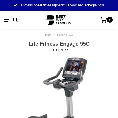
Professioneel fitnessapparatuur voor een scherpe prijs
0
Home
/
Engage 95C
Life Fitness Engage 95C
LIFE FITNESS