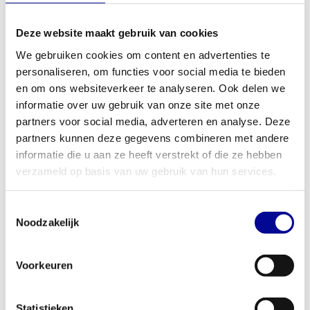
borstband te koppelen, helpen je om gericht en efficiënt te
trainen. Dankzij het robuuste frame en een maximaal
Deze website maakt gebruik van cookies
gebruikersgewicht van 180 kg staat deze hometrainer garant voor
stabiliteit, zelfs tijdens de meest intensieve workouts. Bekijk ook
We gebruiken cookies om content en advertenties te
personaliseren, om functies voor social media te bieden
ons volledige
aanbod upright bikes
voor meer opties.
en om ons websiteverkeer te analyseren. Ook delen we
Perfect voor thuis en professioneel gebruik
informatie over uw gebruik van onze site met onze
Dankzij zijn duurzame constructie en veelzijdige mogelijkheden is
partners voor social media, adverteren en analyse. Deze
dit apparaat een slimme keuze voor uiteenlopende situaties. Voor
partners kunnen deze gegevens combineren met andere
de serieuze thuissporter is het een betrouwbare partner die
informatie die u aan ze heeft verstrekt of die ze hebben
jarenlang meegaat. Voor zakelijke klanten, zoals sportscholen,
verzameld op basis van uw gebruik van hun services.
fysiotherapiepraktijken, hotels of bedrijven, is dit gereviseerde
model een economisch verantwoorde investering in topkwaliteit.
Toestemmingsselectie
Je biedt je klanten of medewerkers een professionele
Noodzakelijk
trainingservaring zonder de hoofdprijs te betalen. Ben je
geïnteresseerd in het inrichten van een complete fitnessruimte?
Voorkeuren
Ontdek onze
zakelijke fitnessoplossingen
, van koop en lease tot
huur.
Statistieken