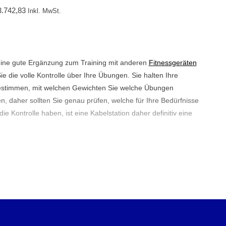
3.742,83
Inkl. MwSt.
t eine gute Ergänzung zum Training mit anderen
Fitnessgeräten
ie die volle Kontrolle über Ihre Übungen. Sie halten Ihre
estimmen, mit welchen Gewichten Sie welche Übungen
, daher sollten Sie genau prüfen, welche für Ihre Bedürfnisse
die Kontrolle haben, ist eine Kabelstation daher definitiv eine
tion?
ining verschiedener Muskelgruppen im Körper eignet. Mit den
die Muskeln des Oberkörpers als auch die Beine effektiv
hen es Ihnen, Übungen wie Brustdrücken, Latzug und
den beliebten Geräten bei
Fitnessgeräten für die Beine
. Durch
n Ihr eigenes Niveau und Ihre Ziele anpassen.