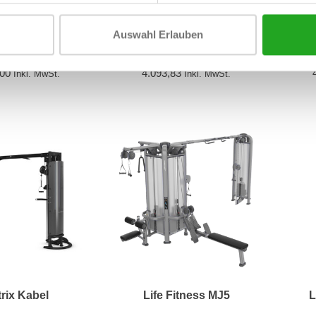
Auswahl Erlauben
 Selection line
TechnoGym Cable Tower -
Matr
lina Rehab
MB89
,00
4.093,83
Inkl. MwSt.
Inkl. MwSt.
rix Kabel
Life Fitness MJ5
L