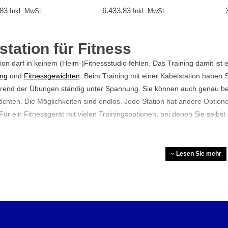
,83
6.433,83
Inkl. MwSt.
Inkl. MwSt.
station für Fitness
tion darf in keinem (Heim-)Fitnessstudio fehlen. Das Training damit is
ing
und
Fitnessgewichten
. Beim Training mit einer Kabelstation haben S
rend der Übungen ständig unter Spannung. Sie können auch genau b
chten. Die Möglichkeiten sind endlos. Jede Station hat andere Optionen
 Für ein Fitnessgerät mit vielen Trainingsoptionen, bei denen Sie selbst 
rainiert man mit einer Kabelsta
Lesen Sie mehr
tion ist ein vielseitiges Fitnessgerät, das sich hervorragend zum Tra
n Sie eine breite Palette von Übungen ausführen, wodurch Sie sowohl 
önnen.
Fitnessgeräte für den Oberkörper
, wie Kabelstationen, ermöglic
ken durchzuführen. Darüber hinaus gehören unsere Stationen auch zu 
n Widerstand einer Kabelstation können Sie Ihr Training zudem leicht a