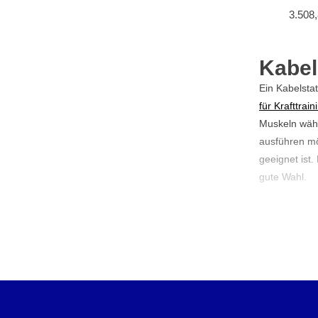
3.508
Kabel
Ein Kabelsta
für Krafttrain
Muskeln wäh
ausführen mö
geeignet ist.
gute Wahl.
Was t
Eine Kabelsta
Kabeln könne
trainieren k
Trizepsstrec
den variable