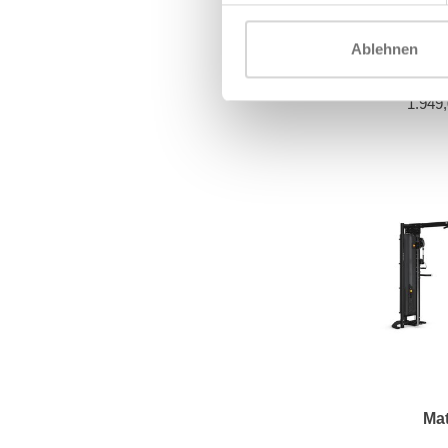
Ablehnen
TechnoGym
Erco
1.949
Mat