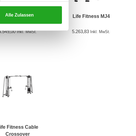
Alle Zulassen
ix Functional Trainer
Life Fitness MJ4
4.549,00
5.263,83
Inkl. MwSt.
Inkl. MwSt.
ife Fitness Cable
Crossover