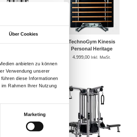
Über Cookies
tic Performance Dual
TechnoGym Kinesis
ustable Pulley AP6
Personal Heritage
5.029,83
4.999,00
Inkl. MwSt.
Inkl. MwSt.
 Medien anbieten zu können
hrer Verwendung unserer
 führen diese Informationen
ie im Rahmen Ihrer Nutzung
Marketing