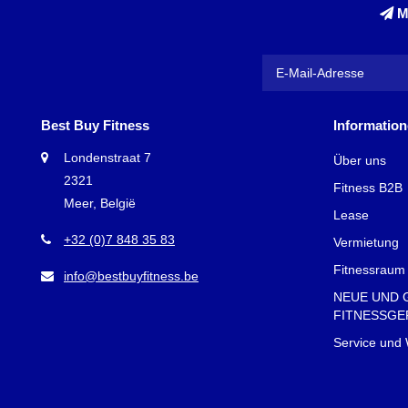
Kraft
M
Bei Best Buy
Technogym
für Anfänger 
Unser
Best Buy Fitness
Informatio
Es gibt eine 
Londenstraat 7
Über uns
Sortiment. Di
2321
Fitness B2B
Übungen mit 
Meer, België
Lease
ideal für Fit
+32 (0)7 848 35 83
Vermietung
eine breite 
Bewegungen 
Fitnessraum 
info@bestbuyfitness.be
NEUE UND 
Vorte
FITNESSGE
Bei
Best Buy
Service und
Es sor
Sie kö
Die Vi