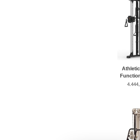
Athleti
Function
4.444