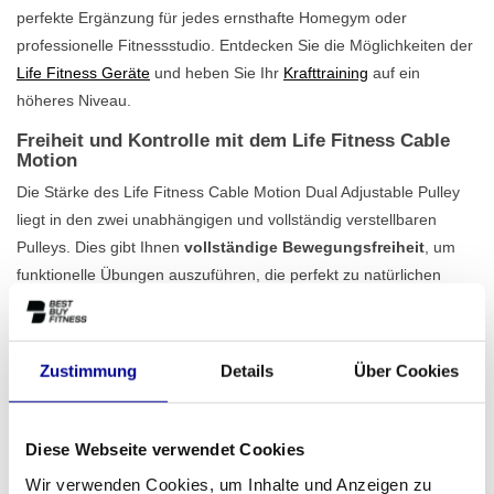
perfekte Ergänzung für jedes ernsthafte Homegym oder
professionelle Fitnessstudio. Entdecken Sie die Möglichkeiten der
Life Fitness Geräte
und heben Sie Ihr
Krafttraining
auf ein
höheres Niveau.
Freiheit und Kontrolle mit dem Life Fitness Cable
Motion
Die Stärke des Life Fitness Cable Motion Dual Adjustable Pulley
liegt in den zwei unabhängigen und vollständig verstellbaren
Pulleys. Dies gibt Ihnen
vollständige Bewegungsfreiheit
, um
funktionelle Übungen auszuführen, die perfekt zu natürlichen
Bewegungsmustern passen. Egal, ob Sie Brust, Rücken,
Schultern, Arme oder Beine trainieren, Sie können die Kabel
schnell und einfach in die richtige Position bringen. Dank der
Zustimmung
Details
Über Cookies
robusten Konstruktion und des hohen Gesamtgewichts von 639
kg garantiert dieses Gerät Stabilität und Langlebigkeit, selbst bei
intensivster Nutzung. Sehen Sie sich auch unser komplettes
Diese Webseite verwendet Cookies
Sortiment an Kabelzuggeräten
für weitere Optionen an.
Wir verwenden Cookies, um Inhalte und Anzeigen zu