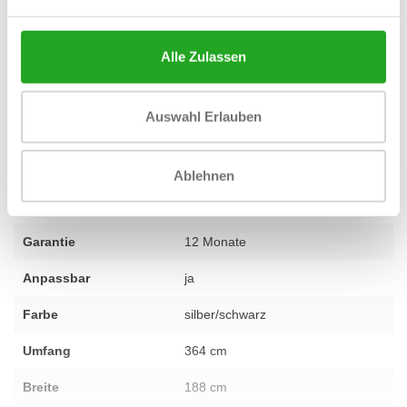
ob der Life Fitness Cable Motion Dual Adjustable Pulley die
richtige Wahl für Ihren Raum oder Ihre Ziele ist? Unser Team
steht Ihnen mit fachkundiger und persönlicher Beratung zur Seite.
Alle Zulassen
Kontaktieren Sie uns
und wir helfen Ihnen gerne weiter.
Auswahl Erlauben
Fitness
Gebraucht, generalüberholt
Ablehnen
Anzahl der
nicht zutreffend
Abschnitte
Garantie
12 Monate
Anpassbar
ja
Farbe
silber/schwarz
Umfang
364 cm
Breite
188 cm