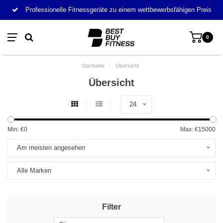
Professionelle Fitnessgeräte zu einem wettbewerbsfähigen Preis
0
Startseite
/
Übersicht
Übersicht
24
Min: €
0
Max: €
15000
Am meisten angesehen
Alle Marken
Filter