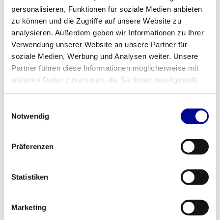
personalisieren, Funktionen für soziale Medien anbieten
Athletic Performance
TechnoGym New Bike Excite+
zu können und die Zugriffe auf unsere Website zu
Verstellbares Hantelset + Rack
500i
analysieren. Außerdem geben wir Informationen zu Ihrer
678,00
2.104,83
Inkl. MwSt.
Inkl. MwSt.
Verwendung unserer Website an unsere Partner für
soziale Medien, Werbung und Analysen weiter. Unsere
Partner führen diese Informationen möglicherweise mit
weiteren Daten zusammen, die Sie ihnen bereitgestellt
haben oder die sie im Rahmen Ihrer Nutzung der Dienste
gesammelt haben.
Einwilligungsauswahl
Notwendig
Präferenzen
Statistiken
TechnoGym Top Excite 700i
TechnoGym Selection
Schulterpresse
2.689,83
2.397,33
Inkl. MwSt.
Inkl. MwSt.
Marketing