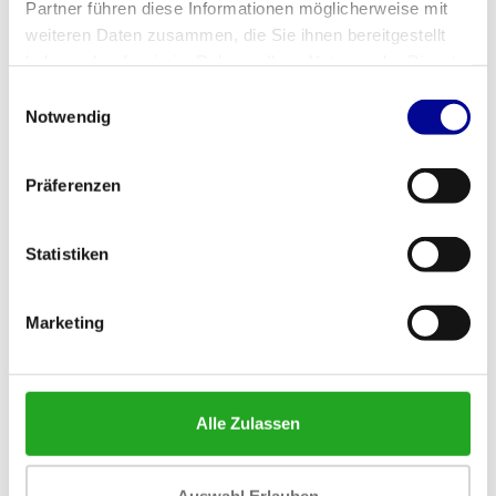
Partner führen diese Informationen möglicherweise mit
weiteren Daten zusammen, die Sie ihnen bereitgestellt
haben oder die sie im Rahmen Ihrer Nutzung der Dienste
gesammelt haben.
Einwilligungsauswahl
Notwendig
Life Fitness signature torso
Matrix Ultra-Serie G7
Präferenzen
rotation
Rotationstorso
2.163,33
2.046,33
Inkl. MwSt.
Inkl. MwSt.
Statistiken
Marketing
Alle Zulassen
Auswahl Erlauben