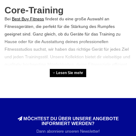
Core-Training
Bei
Best Buy Fitness
findest du eine große Auswahl an
Fitnessgeräten, die perfekt für die Stärkung des Rumpfes
geeignet sind. Ganz gleich, ob du Geräte für das Training zu
Hause oder für die Ausstattung deines professionellen
Fitnessstudios suchst, wir haben das richtige Gerät für jedes Ziel
und jeden Trainingsstil. Unsere Kollektion bietet dir vielseitige und
qualitativ hochwertige Möglichkeiten, deine Fitnessziele effizient
und effektiv zu erreichen.
Lesen Sie mehr
Was ist Core-Training?
Unter Core-Training versteht man die Kräftigung der Muskeln
rund um den Rumpf, einschließlich der Bauch-, Rücken-, Hüft-
und Beckenmuskulatur. Zusammen bilden diese Muskeln das
„Zentrum“ des Körpers und spielen eine entscheidende Rolle bei
MÖCHTEST DU ÜBER UNSERE ANGEBOTE
INFORMIERT WERDEN?
fast jeder Bewegung, die man ausführt, vom Gehen und Heben
Dann abonniere unseren Newsletter!
bis hin zum Sport und allen Bewegungen des täglichen Lebens.