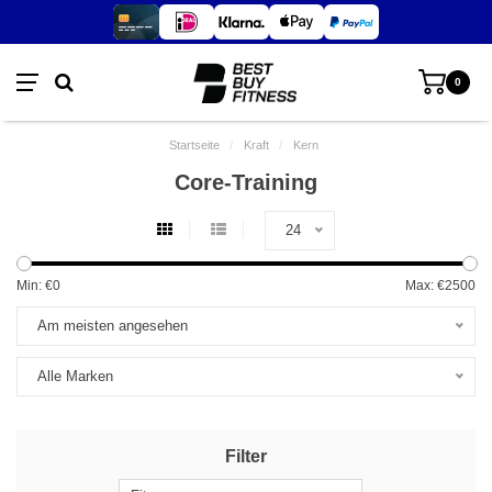
0
Startseite
/
Kraft
/
Kern
Core-Training
24
Min: €
0
Max: €
2500
Am meisten angesehen
Alle Marken
Filter