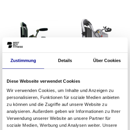
Zustimmung
Details
Über Cookies
Matrix Aura Serie G3
Matrix Aura Serie G3
Diese Webseite verwendet Cookies
Rückenstrecker
Abdominal
2.099,00
2.099,00
Wir verwenden Cookies, um Inhalte und Anzeigen zu
Inkl. MwSt.
Inkl. MwSt.
personalisieren, Funktionen für soziale Medien anbieten
zu können und die Zugriffe auf unsere Website zu
analysieren. Außerdem geben wir Informationen zu Ihrer
Verwendung unserer Website an unsere Partner für
soziale Medien, Werbung und Analysen weiter. Unsere