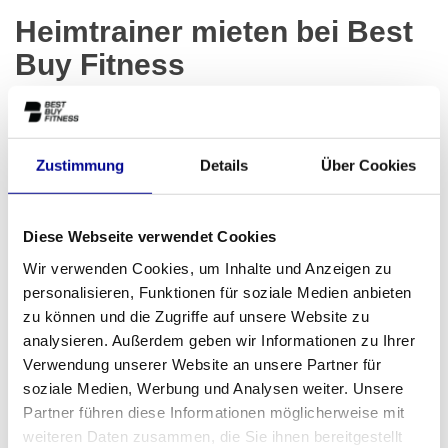
Heimtrainer mieten bei Best
Buy Fitness
Möchten Sie einen Heimtrainer für Ihr Fitnessstudio, Hotel oder
Unternehmen mieten? Füllen Sie das Kontaktformular auf unserer
Kontaktseite
aus oder rufen Sie
+32 (0)7 848 35 83
für eine
Zustimmung
Details
Über Cookies
persönliche Beratung an. Wir erstellen Ihnen auf Basis Ihrer
Situation ein maßgeschneidertes Angebot. Darüber hinaus
können Sie bei Best Buy Fitness auch einen
Crosstrainer mieten
Diese Webseite verwendet Cookies
oder ein
Laufband mieten
für eine komplette Cardio-Sektion.
Wir verwenden Cookies, um Inhalte und Anzeigen zu
Möchten Sie lieber in eigene Geräte investieren? Dann helfen wir
personalisieren, Funktionen für soziale Medien anbieten
Ihnen gerne weiter beim
Leasing von Fitnessgeräten
.
zu können und die Zugriffe auf unsere Website zu
Senden Sie eine E-Mail.
analysieren. Außerdem geben wir Informationen zu Ihrer
Verwendung unserer Website an unsere Partner für
Rufen Sie sofort an.
soziale Medien, Werbung und Analysen weiter. Unsere
Partner führen diese Informationen möglicherweise mit
weiteren Daten zusammen, die Sie ihnen bereitgestellt