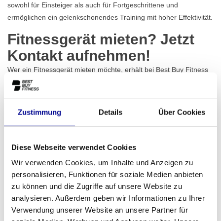
sowohl für Einsteiger als auch für Fortgeschrittene und
ermöglichen ein gelenkschonendes Training mit hoher Effektivität.
Fitnessgerät mieten? Jetzt
Kontakt aufnehmen!
Wer ein Fitnessgerät mieten möchte, erhält bei Best Buy Fitness
mehr als nur das passende Equipment. Ob für den temporären
Einsatz, Firmenfitness, Events, ein eigenes Studio oder das
Homegym, für jede Situation gibt es eine passende Lösung.
Zustimmung
Details
Über Cookies
Neben der Gerätevermietung umfasst das Angebot auch
persönliche Beratung, zuverlässige Lieferung und technischen
Support. Auch Wartung und Service sind inklusive, sodass kein
Diese Webseite verwendet Cookies
zusätzlicher Aufwand entsteht. So bleibt der Fokus vollständig auf
Wir verwenden Cookies, um Inhalte und Anzeigen zu
dem Training oder der Organisation. Möchtest du mehr über die
personalisieren, Funktionen für soziale Medien anbieten
Möglichkeiten erfahren oder interessierst du dich für das
Leasing
zu können und die Zugriffe auf unsere Website zu
eines unserer Geräte? Nimm
Kontakt
mit uns auf, wir beraten
analysieren. Außerdem geben wir Informationen zu Ihrer
dich gerne.
Verwendung unserer Website an unsere Partner für