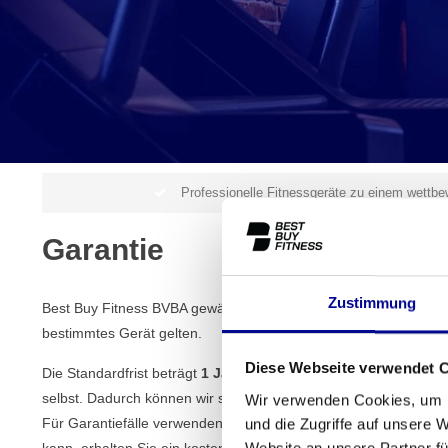
Professionelle Fitnessgeräte zu einem wettbe
Garantie
Zustimmung
Best Buy Fitness BVBA gewährt Garantie auf (fast) alle Geräte, 
bestimmtes Gerät gelten.
Diese Webseite verwendet 
Die Standardfrist beträgt
1 Jahr
Garantie auf Arbeitsleistung, Er
selbst. Dadurch können wir sehr schnell auf eine Störung reagie
Wir verwenden Cookies, um I
Für Garantiefälle verwenden wir ein
Austauschsystem
. Das be
und die Zugriffe auf unsere 
Website an unsere Partner fü
kann, erhalten Sie ein kostenloses Leihgerät. Ihr defektes Gerä