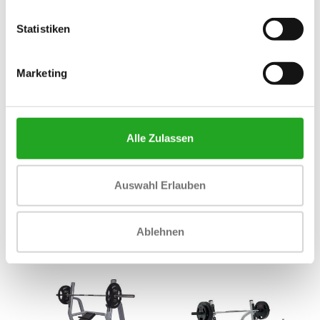
Statistiken
Marketing
Alle Zulassen
Athletic Performance
Athletic Performance Kettle
Auswahl Erlauben
Hantelständer 10 Paar
Bell Rack 3 Tier - Blue Line
700,83
384,93
Inkl. MwSt.
Inkl. MwSt.
Ablehnen