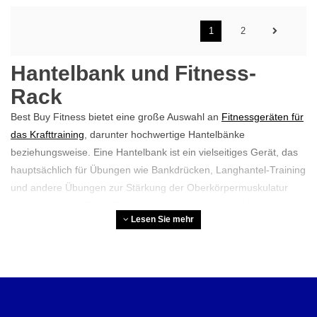
1
2
Hantelbank und Fitness-
Rack
Best Buy Fitness bietet eine große Auswahl an
Fitnessgeräten für
das Krafttraining
, darunter hochwertige Hantelbänke
beziehungsweise. Eine Hantelbank ist ein vielseitiges Gerät, das
hauptsächlich für Übungen wie Bankdrücken, Langhantel-Training
und andere Übungen zur Stärkung der Oberkörpermuskulatur
verwendet wird. Diese Bänke bieten eine stabile und bequeme
Lesen Sie mehr
Oberfläche, die für die sichere und effektive Durchführung von
Kraftübungen unerlässlich ist.
Wir bieten auch Fitness-Racks wie Squat Racks und Power Racks
an. Diese Racks wurden speziell für Übungen mit schweren
Gewichten wie Kniebeugen und Kreuzheben entwickelt und