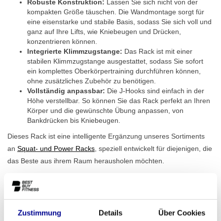
Robuste Konstruktion:
Lassen Sie sich nicht von der
kompakten Größe täuschen. Die Wandmontage sorgt für
eine eisenstarke und stabile Basis, sodass Sie sich voll und
ganz auf Ihre Lifts, wie Kniebeugen und Drücken,
konzentrieren können.
Integrierte Klimmzugstange:
Das Rack ist mit einer
stabilen Klimmzugstange ausgestattet, sodass Sie sofort
ein komplettes Oberkörpertraining durchführen können,
ohne zusätzliches Zubehör zu benötigen.
Vollständig anpassbar:
Die J-Hooks sind einfach in der
Höhe verstellbar. So können Sie das Rack perfekt an Ihren
Körper und die gewünschte Übung anpassen, von
Bankdrücken bis Kniebeugen.
Dieses Rack ist eine intelligente Ergänzung unseres Sortiments
an
Squat- und Power Racks
, speziell entwickelt für diejenigen, die
das Beste aus ihrem Raum herausholen möchten.
Perfekt für Home-Gyms und professionelle Studios
Dieses klappbare Half Rack ist eine Lösung für alle, die Kraft und
Funktionalität suchen, aber begrenzten Platz haben. Für den
Zustimmung
Details
Über Cookies
Heimsportler ist dies der Schlüssel zu einem vollwertigen Home-