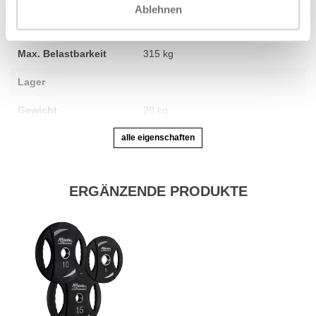
Ablehnen
Durchmesser der
50 mm
Hanteln
Max. Belastbarkeit
315 kg
Lager
Gewicht
20 kg
alle eigenschaften
ERGÄNZENDE PRODUKTE