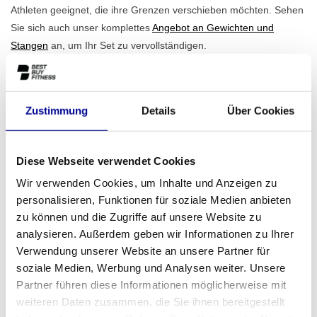
Athleten geeignet, die ihre Grenzen verschieben möchten. Sehen
Sie sich auch unser komplettes
Angebot an Gewichten und
Stangen
an, um Ihr Set zu vervollständigen.
Perfekt für den Heim- und professionellen Gebrauch
Die Vielseitigkeit macht diese Hantelstange ideal für verschiedene
Umgebungen. Sie bildet den Kern eines ernsthaften Home-Gyms,
Zustimmung
Details
Über Cookies
ist aber aufgrund ihrer robusten Qualität ebenso gut für den
intensiven täglichen Gebrauch in Fitnessstudios, Personal-
Diese Webseite verwendet Cookies
Training-Studios und Firmenfitnessbereichen geeignet. Das
Innenmaß von 131 cm sorgt dafür, dass sie perfekt in alle
Wir verwenden Cookies, um Inhalte und Anzeigen zu
Standard-Power Racks und Squat Racks passt. Egal, ob Sie Ihren
personalisieren, Funktionen für soziale Medien anbieten
eigenen
Fitnessraum für zu Hause
einrichten oder zuverlässige
zu können und die Zugriffe auf unsere Website zu
Materialien für Ihr Unternehmen suchen, dies ist eine solide Wahl.
analysieren. Außerdem geben wir Informationen zu Ihrer
Für größere Projekte bieten wir verschiedene
geschäftliche
Verwendung unserer Website an unsere Partner für
soziale Medien, Werbung und Analysen weiter. Unsere
Fitnesslösungen
, vom Kauf bis zum Leasing.
Partner führen diese Informationen möglicherweise mit
Ihr Krafttraining beginnt bei Best Buy Fitness
weiteren Daten zusammen, die Sie ihnen bereitgestellt
Mit über 28 Jahren Erfahrung wissen wir genau, was eine gute