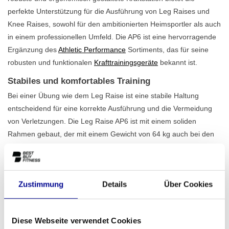
perfekte Unterstützung für die Ausführung von Leg Raises und
Knee Raises, sowohl für den ambitionierten Heimsportler als auch
in einem professionellen Umfeld. Die AP6 ist eine hervorragende
Ergänzung des
Athletic Performance
Sortiments, das für seine
robusten und funktionalen
Krafttrainingsgeräte
bekannt ist.
Stabiles und komfortables Training
Bei einer Übung wie dem Leg Raise ist eine stabile Haltung
entscheidend für eine korrekte Ausführung und die Vermeidung
von Verletzungen. Die Leg Raise AP6 ist mit einem soliden
Rahmen gebaut, der mit einem Gewicht von 64 kg auch bei den
intensivsten Trainingseinheiten fest an seinem Platz bleibt. Die
dicken, bequemen Polster für Rücken und Unterarme sorgen für
eine
ergonomische Unterstützung
, wodurch du dich voll auf
Zustimmung
Details
Über Cookies
deine Bauchmuskeln konzentrieren kannst, ohne unnötige
Belastung für Rücken oder Schultern. Das Gerät ist auf
Langlebigkeit und intensiven Gebrauch ausgelegt, was es zu
Diese Webseite verwendet Cookies
einer zuverlässigen Wahl für jeden Trainingsraum macht. Sieh dir