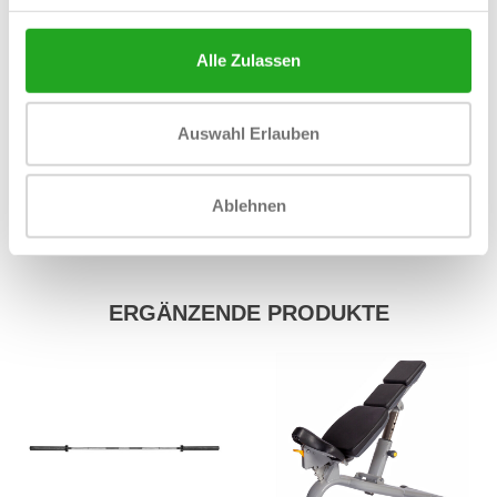
Breite
1680 mm
Umfang
2350 mm
Alle Zulassen
Farbe
schwarz
Auswahl Erlauben
Gewicht
180 kg
Max. Belastbarkeit
Ablehnen
Material
Eisen
ERGÄNZENDE PRODUKTE