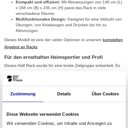
Kompakt und effizient:
Mit Abmessungen von 140 cm (L)
x 168 cm (B) x 235 cm (H) passt das Rack in viele
verschiedene Räume.
Multifunktionales Design:
Geeignet für eine Vielzahl von
Übungen, von Kniebeugen und Drücken bis hin zu
Klimmzügen.
Dieses Modell ist eine der vielen Optionen in unserem
kompletten
Angebot an Racks
.
Für den ernsthaften Heimsportler und Profi
Dieses Half Rack wurde für eine breite Zielgruppe entwickelt. Es
ist die perfekte Ergänzung für den begeisterten Heimsportler, der
sein Home-Gym auf ein höheres Niveau heben möchte.
Gleichzeitig ist es aufgrund seiner Langlebigkeit und
Zustimmung
Details
Über Cookies
professionellen Ausstrahlung eine kluge Wahl für geschäftliche
Umgebungen. Dazu gehören Personal-Training-Studios,
Physiotherapiepraxen, Firmenfitnessräume oder Hotels, die eine
Diese Webseite verwendet Cookies
kompakte, aber komplette Trainingslösung suchen. Für
professionelle Kunden bieten wir verschiedene
geschäftliche
Wir verwenden Cookies, um Inhalte und Anzeigen zu