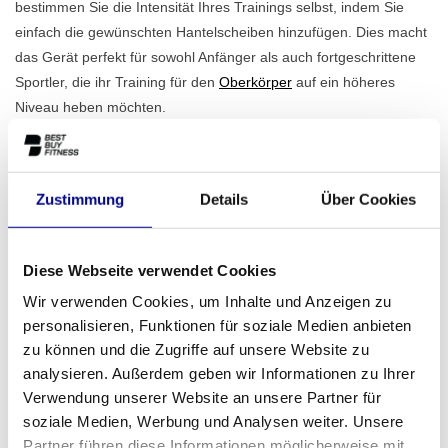
bestimmen Sie die Intensität Ihres Trainings selbst, indem Sie
einfach die gewünschten Hantelscheiben hinzufügen. Dies macht
das Gerät perfekt für sowohl Anfänger als auch fortgeschrittene
Sportler, die ihr Training für den
Oberkörper
auf ein höheres
Niveau heben möchten.
Für den ambitionierten Heimsportler und das
professionelle Fitnessstudio
Dank der langlebigen Materialien und des stabilen Rahmens von
Zustimmung
Details
Über Cookies
95 kg ist die Incline Lever Row - Blue Line für intensiven und
langfristigen Gebrauch gebaut. Dies macht sie zu einer klugen
Investition für verschiedene Umgebungen. Richten Sie ein
Diese Webseite verwendet Cookies
kompaktes, aber komplettes Home Gym ein? Dann bietet Ihnen
Wir verwenden Cookies, um Inhalte und Anzeigen zu
dieses Gerät eine sichere und effiziente Möglichkeit, Ihren
personalisieren, Funktionen für soziale Medien anbieten
Rücken zu trainieren. Für professionelle Fitnessstudios,
zu können und die Zugriffe auf unsere Website zu
Physiotherapiepraxen und Firmenfitnessbereiche ist dieses Gerät
analysieren. Außerdem geben wir Informationen zu Ihrer
eine zuverlässige Erweiterung, die Ihren Mitgliedern eine
Verwendung unserer Website an unsere Partner für
spezifische und effektive Trainingsoption bietet. Entdecken Sie die
soziale Medien, Werbung und Analysen weiter. Unsere
Möglichkeiten unserer
geschäftlichen Fitnesslösungen
, vom Kauf
Partner führen diese Informationen möglicherweise mit