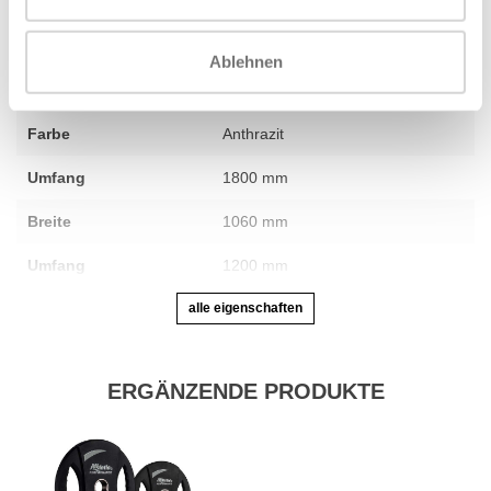
Abschnitte
Garantie
1 Jahr
Ablehnen
Anpassbar
nicht zutreffend
Farbe
Anthrazit
Umfang
1800 mm
Breite
1060 mm
Umfang
1200 mm
alle eigenschaften
ERGÄNZENDE PRODUKTE