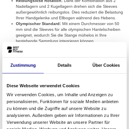
Reibungslose Rotation:
Dank der Kombination aus 2
Nadellagern und 2 Kugellagern drehen sich die Sleeves
außergewöhnlich reibungslos. Dies reduziert die Belastung
Ihrer Handgelenke und Ellbogen während des Hebens.
Olympischer Standard:
Mit einem Durchmesser von 50
mm sind die Sleeves für alle olympischen Hantelscheiben
geeignet, wodurch Sie die Stange mühelos in Ihre
bestehende Sammlung integrieren können.
Fester und komfortabler Griff:
Der Griff hat einen
Durchmesser von 30 mm, was einen festen Halt
gewährleistet, ohne sich unangenehm anzufühlen.
Kompakt und praktisch:
Mit einer Länge von 120 cm und
Zustimmung
Details
Über Cookies
einem Gewicht von 8 kg ist die Stange handlich und ideal
für spezifische Isolationsübungen.
Für wen ist diese EZ Bar geeignet?
Diese Webseite verwendet Cookies
Die Vielseitigkeit der Olympic EZ Bar macht sie für ein breites
Wir verwenden Cookies, um Inhalte und Anzeigen zu
Publikum geeignet. Für den ernsthaften Heimsportler ist sie das
personalisieren, Funktionen für soziale Medien anbieten
perfekte Upgrade, um ein komplettes Home Gym zu realisieren.
zu können und die Zugriffe auf unsere Website zu
Für Geschäftskunden wie Fitnessstudios, Personal Training
analysieren. Außerdem geben wir Informationen zu Ihrer
Studios oder Physiotherapiepraxen ist diese Stange eine
Verwendung unserer Website an unsere Partner für
zuverlässige und langlebige Wahl, die intensive tägliche Nutzung