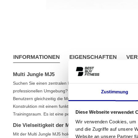
INFORMATIONEN
EIGENSCHAFTEN
VER
Multi Jungle MJ5
Suchen Sie einen zentralen Punkt für ein komplettes Krafttrainin
professionellen Umgebung? Die
Multi Jungle MJ5
ist eine neue
Zustimmung
Benutzern gleichzeitig die Möglichkeit bietet, an ihren Zielen zu
Konstruktion mit einem funktionalen Design und bildet somit ein
Diese Webseite verwendet 
Trainingsraum. Es ist eine perfekte Ergänzung zu unserem brei
Wir verwenden Cookies, um I
Die Vielseitigkeit der Multi Jungle MJ5
und die Zugriffe auf unsere 
Mit der Multi Jungle MJ5 holen Sie sich ein komplettes Fitnessc
Website an unsere Partner fü