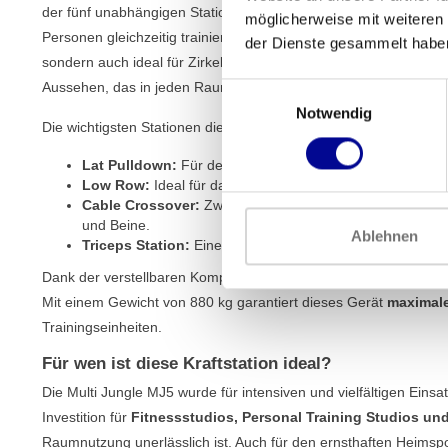
der fünf unabhängigen Stationen können Sie ein vollständiges 
möglicherweise mit weiteren
Personen gleichzeitig trainieren, ohne aufeinander warten zu müs
der Dienste gesammelt habe
sondern auch ideal für Zirkeltraining. Die mattschwarze Oberfläch
Aussehen, das in jeden Raum passt.
Einwilligungsauswahl
Notwendig
Die wichtigsten Stationen dieser
Kabelzugstation
sind unter and
Lat Pulldown:
Für den Aufbau eines breiten, starken Rü
Low Row:
Ideal für das Training der Rückenmuskulatur u
Cable Crossover:
Zwei verstellbare Rollen für eine enor
und Beine.
Ablehnen
Triceps Station:
Eine spezifische Station zur Isolation de
Dank der verstellbaren Komponenten passen Sie jede Station ei
Mit einem Gewicht von 880 kg garantiert dieses Gerät
maximale
Trainingseinheiten.
Für wen ist diese Kraftstation ideal?
Die Multi Jungle MJ5 wurde für intensiven und vielfältigen Einsat
Investition für
Fitnessstudios, Personal Training Studios un
Raumnutzung unerlässlich ist. Auch für den ernsthaften Heimspo