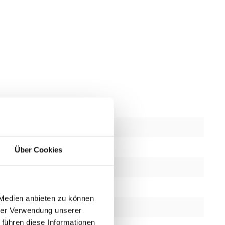
Neu
bschnitte
5
Über Cookies
2 Jahre
Ja
 Medien anbieten zu können
Mattschwarz
hrer Verwendung unserer
 führen diese Informationen