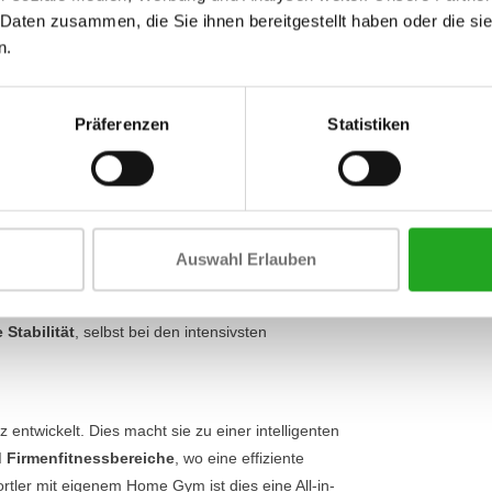
Umfang
Ganzkörpertraining durchführen oder mit mehreren
 Daten zusammen, die Sie ihnen bereitgestellt haben oder die s
sen. Dies macht die Station nicht nur effizient,
n.
Breite
e verleiht ihr ein schlankes, professionelles
Umfang
Präferenzen
Statistiken
erem:
ckens.
nd des Bizeps.
me Vielfalt an Übungen für Brust, Schultern, Arme
Auswahl Erlauben
s Trizeps.
nfach an Ihren Körper und Ihr Trainingsniveau an.
 Stabilität
, selbst bei den intensivsten
z entwickelt. Dies macht sie zu einer intelligenten
d Firmenfitnessbereiche
, wo eine effiziente
rtler mit eigenem Home Gym ist dies eine All-in-