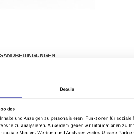
SANDBEDINGUNGEN
Fitness
g, sowohl für zu Hause als auch in einer
Anzahl der A
 und vielseitige Kraftstation, die bis zu fünf
Details
 arbeiten. Dieses Gerät kombiniert eine robuste
Garantie
e hervorragende Basis für jeden ernsthaften
Cookies
ten Sortiment an
Krafttrainingsgeräten
.
Anpassbar
nhalte und Anzeigen zu personalisieren, Funktionen für soziale
Farbe
Website zu analysieren. Außerdem geben wir Informationen zu I
enter nach Hause oder in Ihr Fitnessstudio. Dank
r soziale Medien, Werbung und Analysen weiter. Unsere Partner