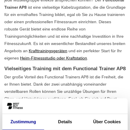
Trainer AP8
ist eine vielseitige Kabelzugstation, die die Grundlage
für ein ernsthaftes Training bildet, egal ob Sie zu Hause trainieren
oder einen professionellen Fitnessraum einrichten. Dieses
robuste Gerät bietet eine endlose Reihe von
Trainingsmöglichkeiten und ist eine nachhaltige Investition in Ihre
Fitnesszukunft. Es ist ein wesentlicher Bestandteil unseres breiten
Angebots an
Krafttrainingsgeräten
und ein perfekter Start für Ihr
eigenes
Heim-Fitnessstudio oder Kraftstation
.
Vielseitiges Training mit dem Functional Trainer AP8
Der große Vorteil des Functional Trainers AP8 ist die Freiheit, die
er Ihnen bietet. Dank der zwei unabhängig voneinander
verstellbaren Rollen können Sie unzählige Übungen für Ihren
Ober- und Unterkörper ausführen. Egal, ob Sie sich auf Brust,
Rücken, Schultern, Arme oder Beine konzentrieren, die
Möglichkeiten sind endlos. Das Gerät ist für den intensiven
Gebrauch konzipiert, was Sie sofort an der stabilen Konstruktion
Zustimmung
Details
Über Cookies
merken. Mit einem Gewicht von 358 kg steht diese Station