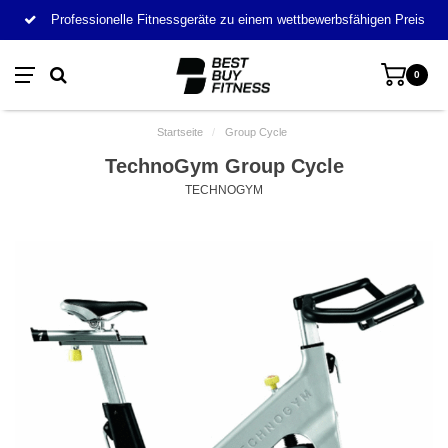
Professionelle Fitnessgeräte zu einem wettbewerbsfähigen Preis
0
Startseite
/
Group Cycle
TechnoGym Group Cycle
TECHNOGYM