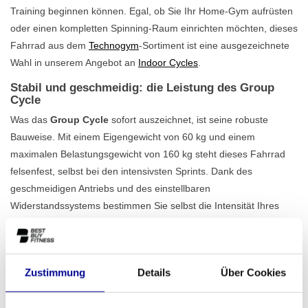
Training beginnen können. Egal, ob Sie Ihr Home-Gym aufrüsten
oder einen kompletten Spinning-Raum einrichten möchten, dieses
Fahrrad aus dem
Technogym
-Sortiment ist eine ausgezeichnete
Wahl in unserem Angebot an
Indoor Cycles
.
Stabil und geschmeidig: die Leistung des Group
Cycle
Was das
Group Cycle
sofort auszeichnet, ist seine robuste
Bauweise. Mit einem Eigengewicht von 60 kg und einem
maximalen Belastungsgewicht von 160 kg steht dieses Fahrrad
felsenfest, selbst bei den intensivsten Sprints. Dank des
geschmeidigen Antriebs und des einstellbaren
Widerstandssystems bestimmen Sie selbst die Intensität Ihres
Trainings. Das Fahrrad ist zudem vielseitig einsetzbar, mit einer
einstellbaren Sattel- und Lenkerhöhe, die für Benutzer mit einer
Körpergröße von 140 bis 210 cm geeignet ist. Dies macht es
Zustimmung
Details
Über Cookies
perfekt für Umgebungen, in denen mehrere Personen dieselbe
Ausrüstung nutzen. Entdecken Sie selbst die Möglichkeiten